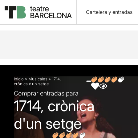
Cartelera y entradas
Descripción
Ficha artística
Fotos y vídeos
O
Inicio
»
Musicales
»
1714,
crònica d’un setge
Comprar entradas para
1714, crònica
d'un setge