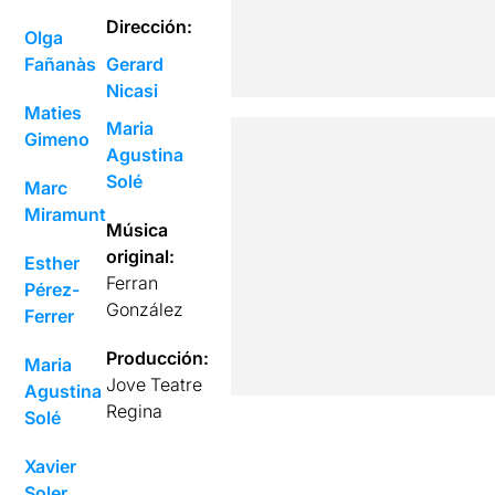
Dirección:
Olga
Fañanàs
Gerard
Nicasi
Maties
Maria
Gimeno
Agustina
Solé
Marc
Miramunt
Música
original:
Esther
Ferran
Pérez-
González
Ferrer
Producción:
Maria
Jove Teatre
Agustina
Regina
Solé
Xavier
Soler