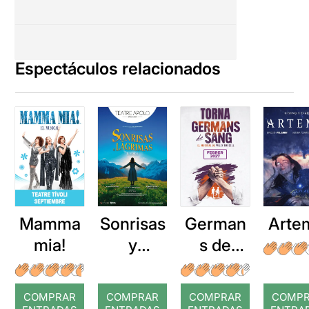
Espectáculos relacionados
Mamma
Sonrisas
German
Arte
mia!
y
s de
lágrimas
sang
COMPRAR
COMPRAR
COMPRAR
COMP