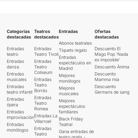
Categorías
Teatros
Entradas
Ofertas
destacadas
destacados
destacadas
Abonos teatrales
Entradas
Entradas
Descuento El
Tiquets regalo
teatro
Teatro Tívoli
Mago Pop 'Nada
Entradas
es imposible'
Entradas
Entradas
espectáculos en
danza
Teatro
Descuento Ànima
Madrid
Coliseum
Entradas
Descuento
Mejores
musicales
Entradas
Mamma mia
monólogos
Teatro
Entradas
Descuento
Mejores
Borrás
teatro infantil
Germans de sang
musicales
Entradas
Entradas
Mejores
Teatro
ópera
espectáculos
Romea
Entradas
familiares
Entradas La
improvisación
Black Friday
Villarroel
Entradas
Teatral
Entradas
monólogos
Gana entradas de
Teatro
teatro gratis -