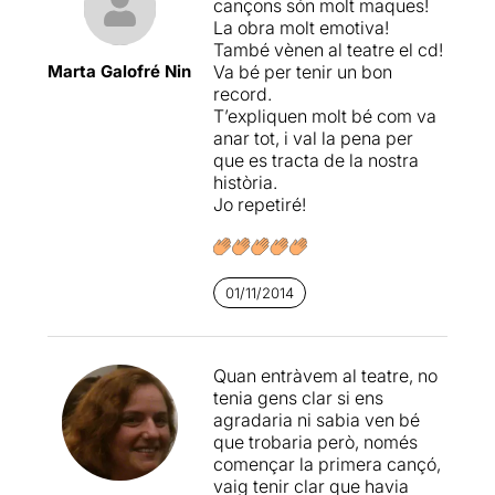
cançons són molt maques!
La obra molt emotiva!
També vènen al teatre el cd!
Marta Galofré Nin
Va bé per tenir un bon
record.
T’expliquen molt bé com va
anar tot, i val la pena per
que es tracta de la nostra
història.
Jo repetiré!
01/11/2014
Quan entràvem al teatre, no
tenia gens clar si ens
agradaria ni sabia ven bé
que trobaria però, només
començar la primera cançó,
vaig tenir clar que havia