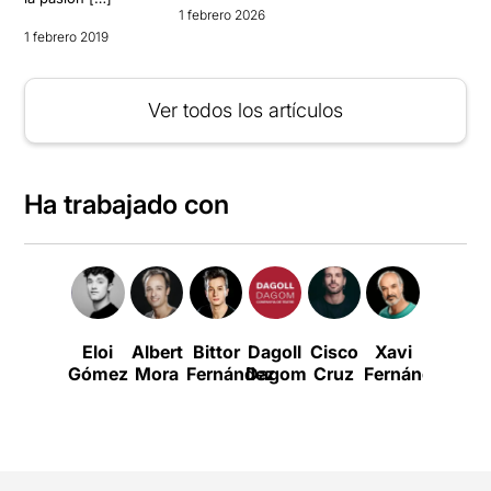
1 febrero 2026
1 febrero 2019
Ver todos los artículos
Ha trabajado con
Eloi
Albert
Bittor
Dagoll
Cisco
Xavi
Guillem
Gómez
Mora
Fernández
Dagom
Cruz
Fernández
Fole
P