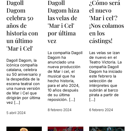
Dagoll
Dagoll
¿Cómo será
Dagom
Dagom hiza
el nuevo
celebra 50
las velas de
'Mar i cel'?
años de
'Mar i Cel'
¡Nos colamos
historia con
por última
en los
un último
vez
cástings!
'Mar i Cel'
La compañía Dagoll
Las velas se izan
Dagom ha
de nuevo en el
Dagoll Dagom, la
anunciado una
Teatro Victoria. La
icónica compañía
nueva producción
compañía Dagoll
catalana, celebra
de Mar i cel, el
Dagom ha iniciado
su 50 aniversario y
musical que ha
este febrero la
la despedida de la
hecho historia,
selección de
escena teatral con
para el año 2024,
intérpretes que
una nueva versión
10 años después
subirán al barco
de Mar i Cel que
de su última
pirata a partir de
dirigirán por última
reposición. […]
[…]
vez […]
8 febrero 2024
6 febrero 2024
5 abril 2024