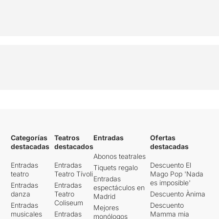
Categorías
Teatros
Entradas
Ofertas
destacadas
destacados
destacadas
Abonos teatrales
Entradas
Entradas
Descuento El
Tiquets regalo
teatro
Teatro Tívoli
Mago Pop 'Nada
Entradas
es imposible'
Entradas
Entradas
espectáculos en
danza
Teatro
Descuento Ànima
Madrid
Coliseum
Entradas
Descuento
Mejores
musicales
Entradas
Mamma mia
monólogos