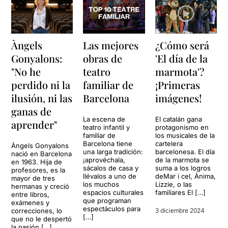
Àngels
Las mejores
¿Cómo será
Gonyalons:
obras de
'El día de la
"No he
teatro
marmota'?
perdido ni la
familiar de
¡Primeras
ilusión, ni las
Barcelona
imágenes!
ganas de
La escena de
El catalán gana
aprender"
teatro infantil y
protagonismo en
familiar de
los musicales de la
Barcelona tiene
cartelera
Àngels Gonyalons
una larga tradición:
barcelonesa. El día
nació en Barcelona
¡aprovéchala,
de la marmota se
en 1963. Hija de
sácalos de casa y
suma a los logros
profesores, es la
llévalos a uno de
deMar i cel, Ànima,
mayor de tres
los muchos
Lizzie, o las
hermanas y creció
espacios culturales
familiares El […]
entre libros,
que programan
exámenes y
espectáculos para
correcciones, lo
3 diciembre 2024
[…]
que no le despertó
la pasión […]