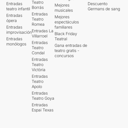
Teatro
Entradas
Descuento
Mejores
Borrás
teatro infantil
Germans de sang
musicales
Entradas
Entradas
Mejores
Teatro
ópera
espectáculos
Romea
Entradas
familiares
Entradas La
improvisación
Black Friday
Villarroel
Entradas
Teatral
Entradas
monólogos
Gana entradas de
Teatro
teatro gratis -
Condal
concursos
Entradas
Teatro
Victòria
Entradas
Teatro
Apolo
Entradas
Teatro Goya
Entradas
Espai Texas