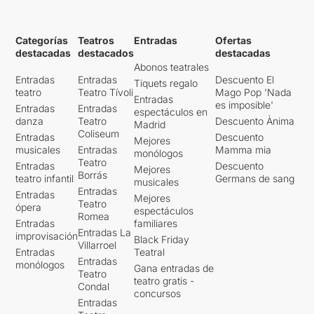
Categorías
Teatros
Entradas
Ofertas
destacadas
destacados
destacadas
Abonos teatrales
Entradas
Entradas
Descuento El
Tiquets regalo
teatro
Teatro Tívoli
Mago Pop 'Nada
Entradas
es imposible'
Entradas
Entradas
espectáculos en
danza
Teatro
Descuento Ànima
Madrid
Coliseum
Entradas
Descuento
Mejores
musicales
Entradas
Mamma mia
monólogos
Teatro
Entradas
Descuento
Mejores
Borrás
teatro infantil
Germans de sang
musicales
Entradas
Entradas
Mejores
Teatro
ópera
espectáculos
Romea
Entradas
familiares
Entradas La
improvisación
Black Friday
Villarroel
Entradas
Teatral
Entradas
monólogos
Gana entradas de
Teatro
teatro gratis -
Condal
concursos
Entradas