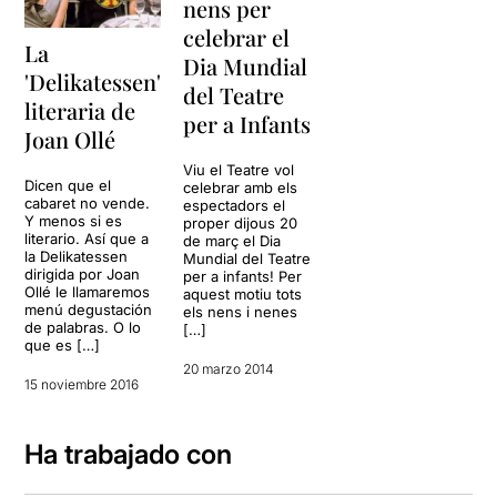
nens per
celebrar el
La
Dia Mundial
'Delikatessen'
del Teatre
literaria de
per a Infants
Joan Ollé
Viu el Teatre vol
Dicen que el
celebrar amb els
cabaret no vende.
espectadors el
Y menos si es
proper dijous 20
literario. Así que a
de març el Dia
la Delikatessen
Mundial del Teatre
dirigida por Joan
per a infants! Per
Ollé le llamaremos
aquest motiu tots
menú degustación
els nens i nenes
de palabras. O lo
[…]
que es […]
20 marzo 2014
15 noviembre 2016
Ha trabajado con