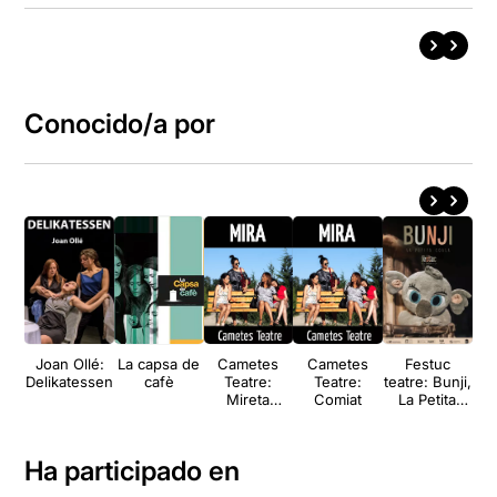
Conocido/a por
Joan Ollé:
La capsa de
Cametes
Cametes
Festuc
Delikatessen
cafè
Teatre:
Teatre:
teatre: Bunji,
Mireta
Comiat
La Petita
Tancada
Coala
Ha participado en