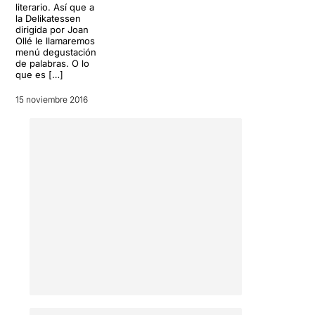
Una petita joia teatral que
literario. Así que a
cal no perdre's de cap
la Delikatessen
dirigida por Joan
manera.
Ollé le llamaremos
menú degustación
Si desitgeu llegir l'apunt
de palabras. O lo
sencer, només heu de clicar
que es […]
AQUÍ
15 noviembre 2016