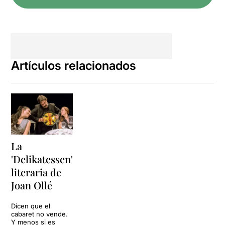
cuina lleidatana com els
cargols i el xolís del Pallars.
Un espectacle tractat com
una gran partitura musical
on no ens adonem dels
Artículos relacionados
canvis de registre ni
d'escenes i on tot va fluint
d'un tema a un altre, d'una
paraula a un altre, d'un text
clàssic a un de
contemporani sense
interrupcions en el ritme.
Com un bon menú
La
degustació s'alternen
'Delikatessen'
textos, poesia i cançons
fent que l'hora i poc de
literaria de
durada de l'espectacle ens
Joan Ollé
passi sense adonar-nos
i
amb un gran somriure a la
Dicen que el
cara des del començament.
cabaret no vende.
Y menos si es