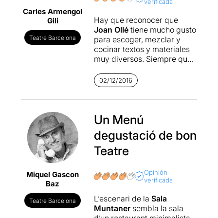
verificada
Carles Armengol
Hay que reconocer que
Gili
Joan Ollé
tiene mucho gusto
Teatre Barcelona
para escoger, mezclar y
cocinar textos y materiales
muy diversos. Siempre que
lo hace, como en
L’illa del
tresor
,
Coral romput
,
A la
02/12/2016
ville de…
o
Paraules d’amor
,
consigue crear espectáculos
muy particulares, donde el
buen gusto y la ironía más
Un Menú
fina se dan la mano y
degustació de bon
consiguen grandes logros.
En
Delikatessen
, que
Teatre
empezó como un encargo
del director de Temporada
Opinión
Miquel Gascon
Alta, toda la maestría del
verificada
Baz
director se enfoca hacia
toda aquella literatura -
L’escenari de la
Sala
Teatre Barcelona
intelectual o popular- que se
Muntaner
sembla la sala
ha generado en torno a los
d’un restaurant minimalista,