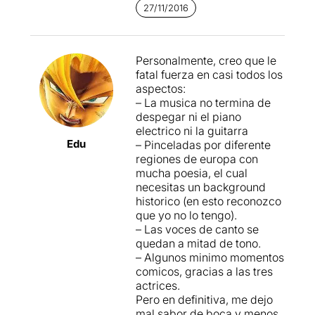
Melvillle no es cosa fácil,
La Companyia La Remoreu
,
27/11/2016
pero el plato está tan bien
està formada per
Ferran
servido que la cosa funciona
Aixalà
,
Eduard Muntada
,
desde el principio. También
Clara Olmo
,
Sandra Pujol
i
es cierto que quien prefiera
Personalmente, creo que le
Marta Rosell
; a causa de
que le expliquen una
fatal fuerza en casi todos los
que Eduard Muntada també
historia, un buen argumento,
aspectos:
actuarà en la representació
tendrá que probar en otro
– La musica no termina de
de “Les noces de Fígaro” al
lado… Aquí la
Delikatessen
despegar ni el piano
Teatre Lliure, en algunes de
está compuesta por mil y un
electrico ni la guitarra
les sessions d’aquest
ingredientes, y tal como
Edu
– Pinceladas por diferente
Delikatessen, serà substituït
prometía el menú acaba
regiones de europa con
per Dafnis Balduz. Nosaltres
siendo una receta elegante,
mucha poesia, el cual
hem tingut la possibilitat de
sofisticada y con un regusto
necesitas un background
veure en
Dafnis Balduz
a
a platos -o espectáculos-
historico (en esto reconozco
qui admirem per la seva
que ya no se cocinan.
que yo no lo tengo).
feina.
– Las voces de canto se
quedan a mitad de tono.
I comença la degustació
– Algunos minimo momentos
amb cinc comensals
que
comicos, gracias a las tres
ens van parlant de temes
actrices.
relacionats amb el dinar, al
Pero en definitiva, me dejo
llarg de l'obra van
mal sabor de boca y menos