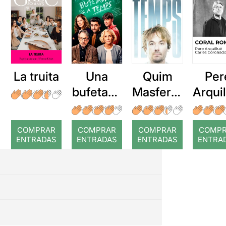
La truita
Una
Quim
Per
bufetada
Masferre
Arqui
a temps
r: Temps
: Cor
romp
COMPRAR
COMPRAR
COMPRAR
COMP
ENTRADAS
ENTRADAS
ENTRADAS
ENTRA