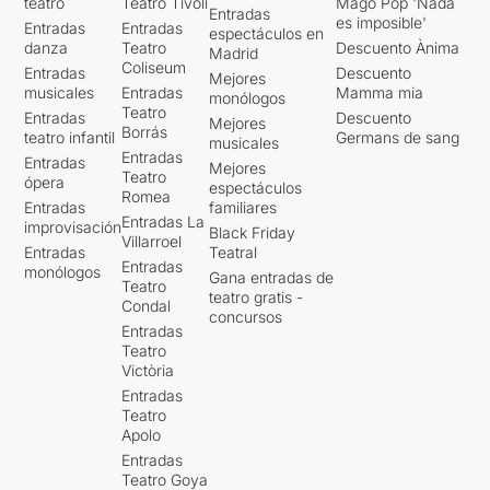
teatro
Teatro Tívoli
Mago Pop 'Nada
Entradas
es imposible'
Entradas
Entradas
espectáculos en
danza
Teatro
Descuento Ànima
Madrid
Coliseum
Entradas
Descuento
Mejores
musicales
Entradas
Mamma mia
monólogos
Teatro
Entradas
Descuento
Mejores
Borrás
teatro infantil
Germans de sang
musicales
Entradas
Entradas
Mejores
Teatro
ópera
espectáculos
Romea
Entradas
familiares
Entradas La
improvisación
Black Friday
Villarroel
Entradas
Teatral
Entradas
monólogos
Gana entradas de
Teatro
teatro gratis -
Condal
concursos
Entradas
Teatro
Victòria
Entradas
Teatro
Apolo
Entradas
Teatro Goya