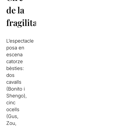
de la
fragilitat
L’espectacle
posa en
escena
catorze
bèsties:
dos
cavalls
(Bonito i
Shengo),
cinc
ocells
(Gus,
Zou,