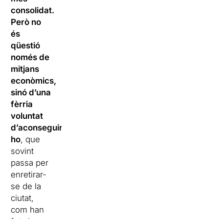
consolidat.
Però no
és
qüestió
només de
mitjans
econòmics,
sinó d’una
fèrria
voluntat
d’aconseguir-
ho
, que
sovint
passa per
enretirar-
se de la
ciutat,
com han