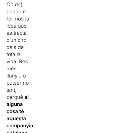
Obres
)
podríem
fer-nos la
idea que
es tracta
d’un circ
dels de
tota la
vida. Res
més
lluny… o
potser no
tant,
perquè
si
alguna
cosa té
aquesta
companyia
catalano-