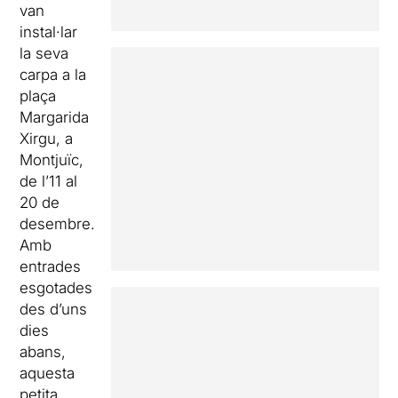
van
instal·lar
la seva
carpa a la
plaça
Margarida
Xirgu, a
Montjuïc,
de l’11 al
20 de
desembre.
Amb
entrades
esgotades
des d’uns
dies
abans,
aquesta
petita