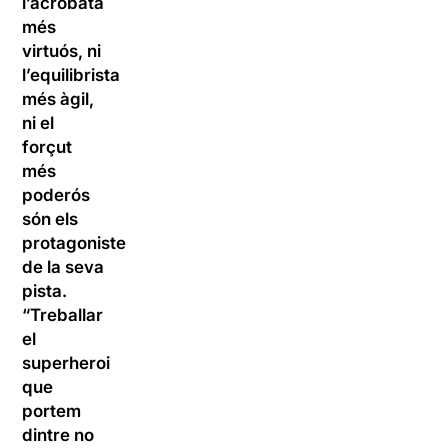
l’acròbata
més
virtuós, ni
l’equilibrista
més àgil,
ni el
forçut
més
poderós
són els
protagonistes
de la seva
pista.
“Treballar
el
superheroi
que
portem
dintre no