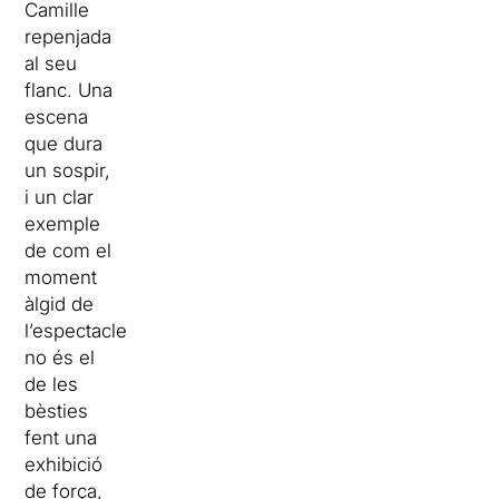
Camille
repenjada
al seu
flanc. Una
escena
que dura
un sospir,
i un clar
exemple
de com el
moment
àlgid de
l’espectacle
no és el
de les
bèsties
fent una
exhibició
de força,