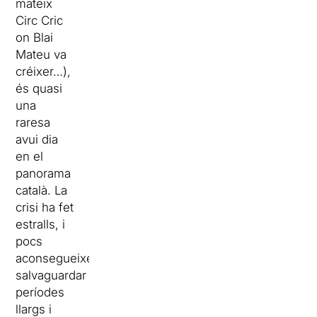
mateix
Circ Cric
on Blai
Mateu va
créixer…),
és quasi
una
raresa
avui dia
en el
panorama
català. La
crisi ha fet
estralls, i
pocs
aconsegueixen
salvaguardar
períodes
llargs i