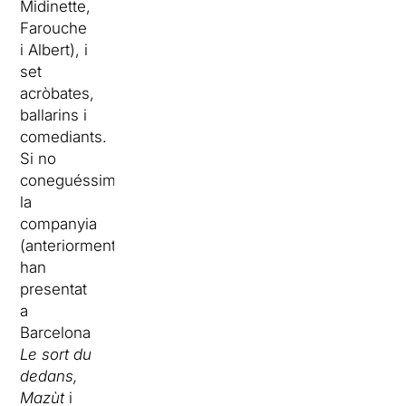
Midinette,
Farouche
i Albert), i
set
acròbates,
ballarins i
comediants.
Si no
coneguéssim
la
companyia
(anteriorment
han
presentat
a
Barcelona
Le sort du
dedans,
Mazùt
i