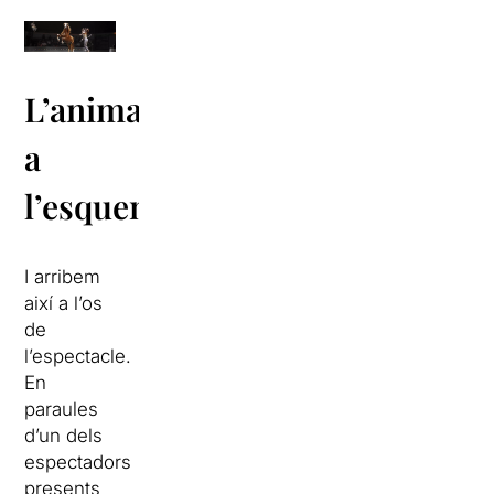
L’animalitat
a
l’esquena
I arribem
així a l’os
de
l’espectacle.
En
paraules
d’un dels
espectadors
presents