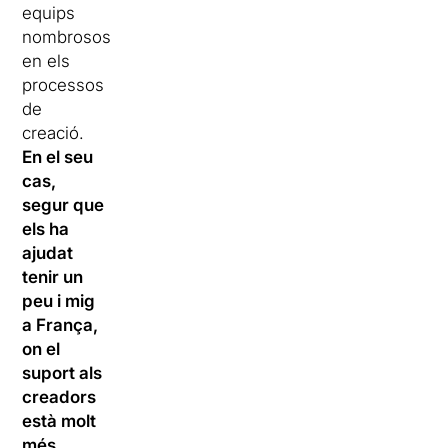
equips
nombrosos
en els
processos
de
creació.
En el seu
cas,
segur que
els ha
ajudat
tenir un
peu i mig
a França,
on el
suport als
creadors
està molt
més