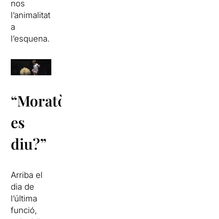
nos
l’animalitat
a
l’esquena.
“Moratòria,
es
diu?”
Arriba el
dia de
l’última
funció,