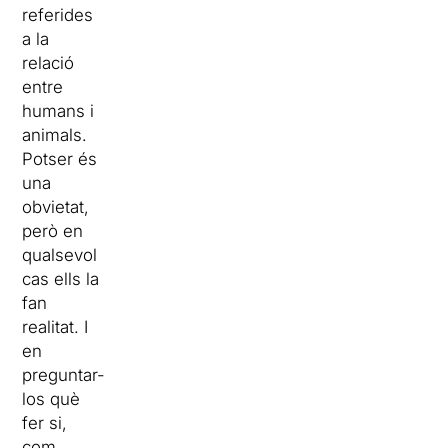
referides
a la
relació
entre
humans i
animals.
Potser és
una
obvietat,
però en
qualsevol
cas ells la
fan
realitat. I
en
preguntar-
los què
fer si,
com