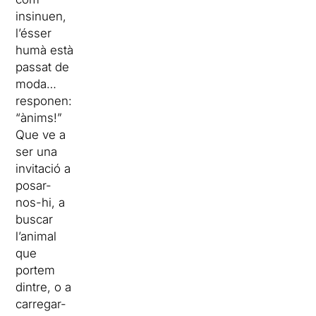
insinuen,
l’ésser
humà està
passat de
moda…
responen:
“ànims!”
Que ve a
ser una
invitació a
posar-
nos-hi, a
buscar
l’animal
que
portem
dintre, o a
carregar-