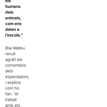
els
humans
dels
animals,
com ens
deien a
l’escola.”
Blai Mateu
recull
agraït els
comentaris
dels
espectadors,
i explica
com ho
fan: “el
treball
amb els