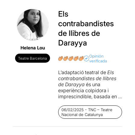
Els
contrabandistes
de llibres de
Darayya
Helena Lou
Opinión
Teatre Barcelona
verificada
L’adaptació teatral de
Els
contrabandistes de llibres
de Darayya
és una
experiència colpidora i
imprescindible, basada en el
testimoni de Delphine
Minoui. Dirigida per Iban
06/02/2025 - TNC – Teatre
Beltran i interpretada per
Nacional de Catalunya
Ilyass El Ouahdani, Laura
Rosel, Marwan Sabri i
Jorge-Yamam Serrano.