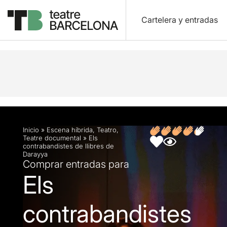
Cartelera y entradas
Descripción
Ficha artística
Fotos y vídeos
O
Inicio
»
Escena híbrida
,
Teatro
,
Teatre documental
»
Els
contrabandistes de llibres de
Darayya
Comprar entradas para
Els
contrabandistes