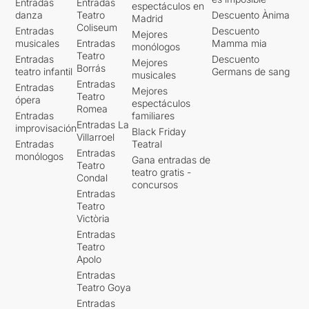
Entradas
Entradas
espectáculos en
producció és la companyia
danza
Teatro
Descuento Ànima
Madrid
Dau al Sec. Gràcies per
Coliseum
Entradas
Descuento
Mejores
haver-nos portat als
musicales
Entradas
Mamma mia
monólogos
escenaris una història que
Teatro
Entradas
Descuento
Mejores
no hi ha ficció que la superi.
Borrás
teatro infantil
Germans de sang
musicales
Entradas
Entradas
Mejores
Teatro
ópera
espectáculos
Romea
Entradas
familiares
Entradas La
improvisación
Black Friday
Villarroel
Entradas
Teatral
Entradas
monólogos
Gana entradas de
Teatro
teatro gratis -
Condal
concursos
Entradas
Teatro
Victòria
Entradas
Teatro
Apolo
Entradas
Teatro Goya
Entradas