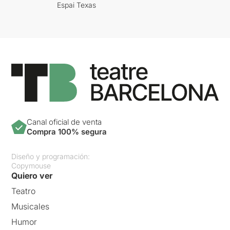
Espai Texas
Canal oficial de venta
Compra 100% segura
Diseño y programación:
Copymouse
Quiero ver
Teatro
Musicales
Humor