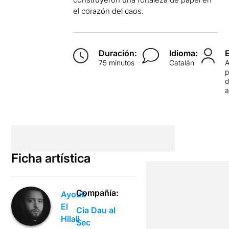
el corazón del caos.
Duración:
Idioma:
75 minutos
Catalán
p
d
Ficha artística
Compañía:
Ayoub
El
Cia Dau al
Hilali
Sec