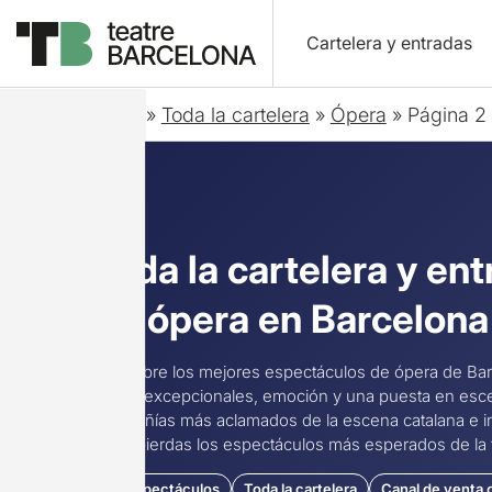
Cartelera y entradas
Inicio
»
Toda la cartelera
»
Ópera
»
Página 2
Toda la cartelera y ent
de ópera en Barcelona
Descubre los mejores espectáculos de ópera de Barc
voces excepcionales, emoción y una puesta en escena
compañías más aclamados de la escena catalana e in
no te pierdas los espectáculos más esperados de la
25 espectáculos
Toda la cartelera
Canal de venta o