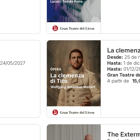
La clemenz
Desde:
25 de 
24/05/2027
Hasta:
1 de di
Hasta:
01/12/2
Gran Teatre de
A partir de
15,
The Exterm