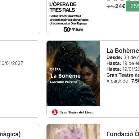
-25
24€
32€
La Bohèm
Desde:
30 de d
16/01/2027
Hasta:
19 de e
Hasta:
19/01/2
Gran Teatre de
A partir de
7,5
 màgica)
Fundació Òp