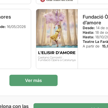
nores
Fundació Òp
d’amore
de:
16/05/2026
Desde:
14 de o
Hasta:
18 de o
Hasta:
18/10/2
Teatre La Far
A partir de
15,
Ver más
elona con las