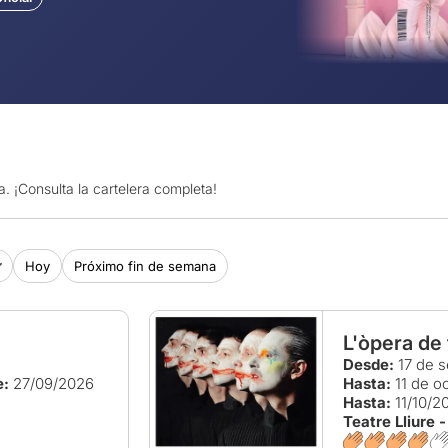
. ¡Consulta la cartelera completa!
Hoy
Próximo fin de semana
L'òpera de 
Desde:
17 de s
e:
27/09/2026
Hasta:
11 de o
Hasta:
11/10/2
Teatre Lliure 