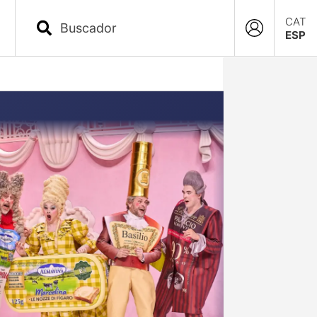
CAT
ESP