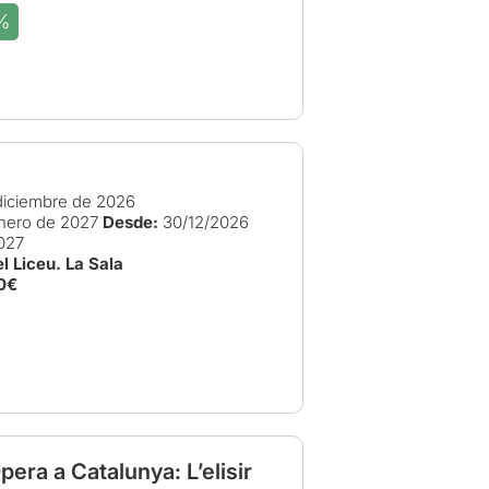
%
e
iciembre de 2026
nero de 2027
Desde:
30/12/2026
027
l Liceu. La Sala
0€
era a Catalunya: L’elisir