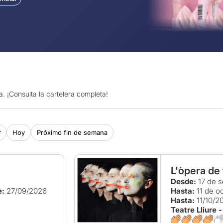
. ¡Consulta la cartelera completa!
Hoy
Próximo fin de semana
L'òpera de 
Desde:
17 de s
e:
27/09/2026
Hasta:
11 de o
Hasta:
11/10/2
Teatre Lliure 