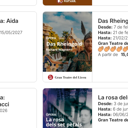
a: Aida
Das Rheing
Desde:
7 de fe
15/05/2027
Hasta:
21 de f
Hasta:
21/02/
Gran Teatre de
A partir de
15,
a:
La rosa del
acci
Desde:
3 de ju
Hasta:
6 de ju
2026
Hasta:
06/06/
Gran Teatre de