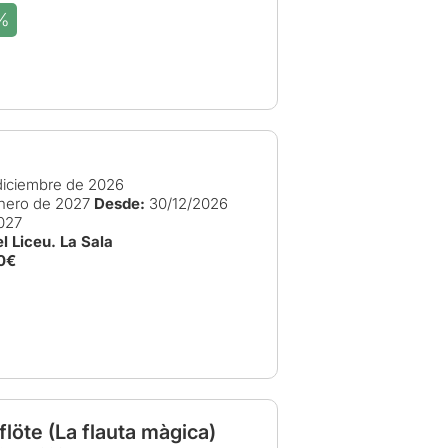
%
e
iciembre de 2026
nero de 2027
Desde:
30/12/2026
027
l Liceu. La Sala
0€
löte (La flauta màgica)