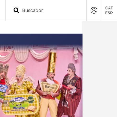
CAT
ESP