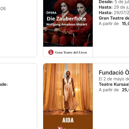
Desde:
5 de ju
Hasta:
29 de ju
026
Hasta:
29/07/
Gran Teatre de
A partir de
15,
Fundació Ò
El 2 de mayo d
sde:
Teatre Kursaa
A partir de
25