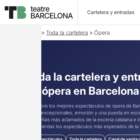
Cartelera y entradas
Inicio
»
Toda la cartelera
»
Ópera
Toda la cartelera y ent
de ópera en Barcelona
Descubre los mejores espectáculos de ópera de Barc
voces excepcionales, emoción y una puesta en escena
compañías más aclamados de la escena catalana e in
no te pierdas los espectáculos más esperados de la
25 espectáculos
Toda la cartelera
Canal de venta o