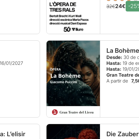
-25
24€
32€
La Bohèm
Desde:
30 de d
16/01/2027
Hasta:
19 de e
Hasta:
19/01/2
Gran Teatre de
A partir de
7,5
 L’elisir
Die Zauberf