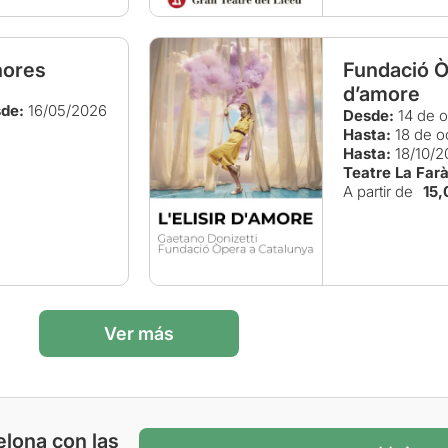
nores
Fundació Òp
d’amore
de:
16/05/2026
Desde:
14 de o
Hasta:
18 de o
Hasta:
18/10/2
Teatre La Far
A partir de
15,
Ver más
elona con las