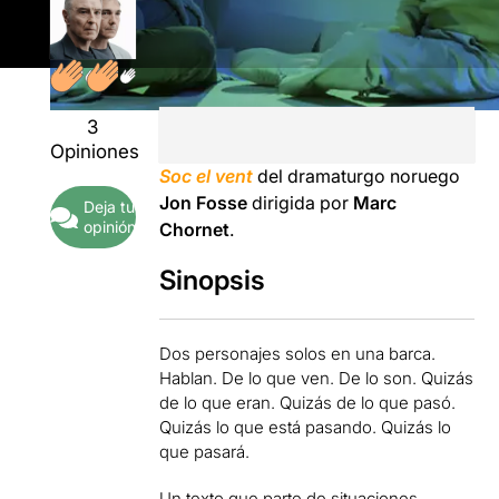
3
Opiniones
Soc el vent
del dramaturgo noruego
Jon Fosse
dirigida por
Marc
Deja tu
opinión
Chornet
.
Sinopsis
Dos personajes solos en una barca.
Hablan. De lo que ven. De lo son. Quizás
de lo que eran. Quizás de lo que pasó.
Quizás lo que está pasando. Quizás lo
que pasará.
Un texto que parte de situaciones