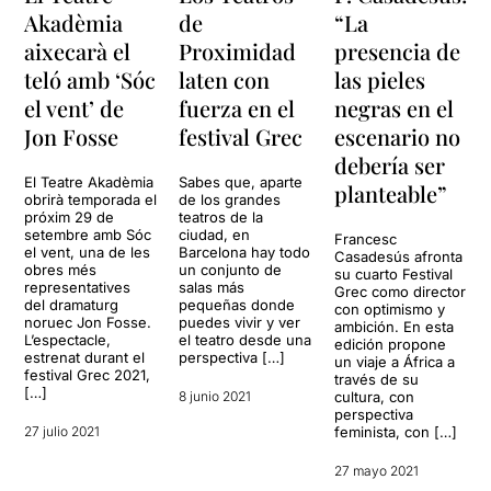
dramatúrgica amb
entrar en esta versión que
Akadèmia
de
“La
interessants contrapunts
vemos ahora en el
Teatre
aixecarà el
Proximidad
presencia de
visuals que embelleixen
Akadèmia
. La repetición
l’elegància escènica
constante de frases cortas,
teló amb ‘Sóc
laten con
las pieles
proposada per tot l’equip
las preguntas sin respuesta,
el vent’ de
fuerza en el
negras en el
creatiu.
la economía de lenguaje
Els dos homes es deixen
Jon Fosse
festival Grec
escenario no
para llegar solo con la
anar i volen alliberar-se en
Una obra de gran contingut
palabra clave… Un diálogo
debería ser
cada frase que diuen. Anem
líric i capacitat suggestiva,
que se acerca más a un
El Teatre Akadèmia
Sabes que, aparte
prenent decisions on les
planteable”
obrirà temporada el
de los grandes
que ens convida,
poema, y que a veces
conseqüències són
próxim 29 de
teatros de la
espectadors, a viatjar a
recuerda a un oratorio o a un
irreversibles. I fins al final no
setembre amb Sóc
ciudad, en
Francesc
racons de la nostra memòria
tipo de réquiem para
sabem si farà aquest pas
el vent, una de les
Barcelona hay todo
Casadesús afronta
i reflexionar sobre aquest
consolar una ausencia. Bien
obres més
un conjunto de
decisiu. Si podrà tenir la
su cuarto Festival
representatives
salas más
abisme aprop del qual, en
es verdad que todo resulta
Grec como director
força per tirar endavant o
del dramaturg
pequeñas donde
con optimismo y
realitat, sempre, tots,
frío, distante, pero también
queda només en un intent
noruec Jon Fosse.
puedes vivir y ver
ambición. En esta
caminem; aquesta part
tremendamente triste.
d'anar pels penya-segats
L’espectacle,
el teatro desde una
edición propone
turmentada, obsessiva, que
Primero no sabemos
estrenat durant el
perspectiva […]
que poden veure des de la
un viaje a África a
festival Grec 2021,
vol estar sola però que no
demasiado bien por qué
través de su
barca on passa tota l'acció.
[…]
8 junio 2021
cultura, con
sap viure en soledat, que
motivo, pero es cierto que la
perspectiva
necessita silenci, calma, un
tristeza lo empapa todo de
27 julio 2021
feminista, con […]
vent que alleugereixi el pes
principio a fin.
de l’angoixa, del dubte,
27 mayo 2021
sense el qual, potser, la vida
La dirección de
Marc