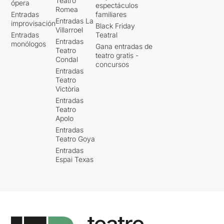
Teatro
ópera
espectáculos
Romea
Entradas
familiares
Entradas La
improvisación
Black Friday
Villarroel
Entradas
Teatral
Entradas
monólogos
Gana entradas de
Teatro
teatro gratis -
Condal
concursos
Entradas
Teatro
Victòria
Entradas
Teatro
Apolo
Entradas
Teatro Goya
Entradas
Espai Texas