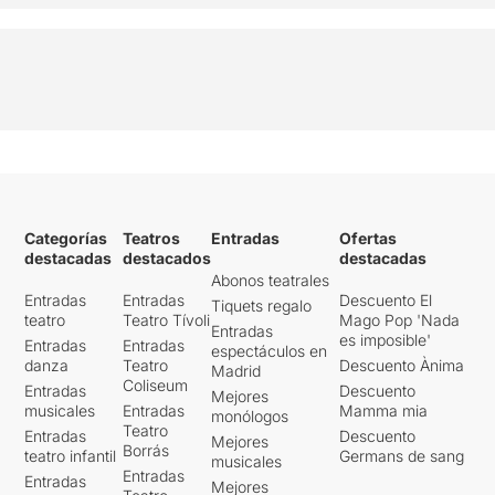
Categorías
Teatros
Entradas
Ofertas
destacadas
destacados
destacadas
Abonos teatrales
Entradas
Entradas
Descuento El
Tiquets regalo
teatro
Teatro Tívoli
Mago Pop 'Nada
Entradas
es imposible'
Entradas
Entradas
espectáculos en
danza
Teatro
Descuento Ànima
Madrid
Coliseum
Entradas
Descuento
Mejores
musicales
Entradas
Mamma mia
monólogos
Teatro
Entradas
Descuento
Mejores
Borrás
teatro infantil
Germans de sang
musicales
Entradas
Entradas
Mejores