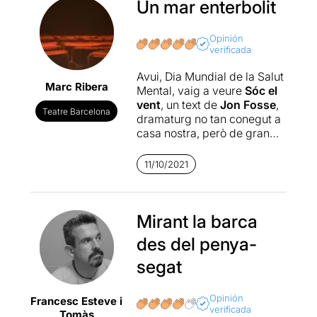
Un mar enterbolit
Opinión
verificada
Avui, Dia Mundial de la Salut
Marc Ribera
Mental, vaig a veure
Sóc el
vent
, un text de
Jon Fosse
,
Teatre Barcelona
dramaturg no tan conegut a
casa nostra, però de gran
prestigi al seu país,
Noruega, i tot el nord
11/10/2021
d’Europa.
La referència al dia té a
veure amb el retrat que fa
Mirant la barca
Fosse de l’esperit humà.
des del penya-
Protagonista i antagonista
semblen sintetitzar-se en
segat
dues cares d’una mateixa
moneda. Dues forces
Opinión
Francesc Esteve i
oposades que es necessiten
verificada
Tomàs
i es repel·leixen, que es