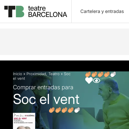
Cartelera y entradas
Descripción
Ficha artística
Fotos y vídeos
O
Inicio
»
Proximidad
,
Teatro
»
Soc
el vent
Comprar entradas para
Soc el vent