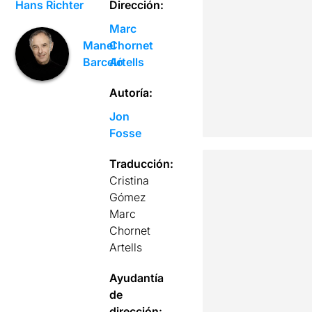
Hans Richter
Dirección:
Marc
Chornet
Manel
Artells
Barceló
Autoría:
Jon
Fosse
Traducción:
Cristina
Gómez
Marc
Chornet
Artells
Ayudantía
de
dirección: