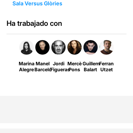
Sala Versus Glòries
Ha trabajado con
Marina
Manel
Jordi
Mercè
Guillem
Ferran
Alegre
Barceló
Figueras
Pons
Balart
Utzet