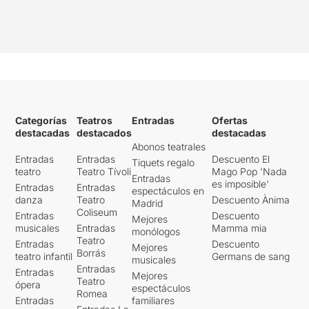
Categorías
Teatros
Entradas
Ofertas
destacadas
destacados
destacadas
Abonos teatrales
Entradas
Entradas
Descuento El
Tiquets regalo
teatro
Teatro Tívoli
Mago Pop 'Nada
Entradas
es imposible'
Entradas
Entradas
espectáculos en
danza
Teatro
Descuento Ànima
Madrid
Coliseum
Entradas
Descuento
Mejores
musicales
Entradas
Mamma mia
monólogos
Teatro
Entradas
Descuento
Mejores
Borrás
teatro infantil
Germans de sang
musicales
Entradas
Entradas
Mejores
Teatro
ópera
espectáculos
Romea
Entradas
familiares