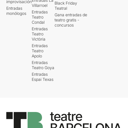
Entradas La
improvisación
Black Friday
Villarroel
Entradas
Teatral
Entradas
monólogos
Gana entradas de
Teatro
teatro gratis -
Condal
concursos
Entradas
Teatro
Victòria
Entradas
Teatro
Apolo
Entradas
Teatro Goya
Entradas
Espai Texas