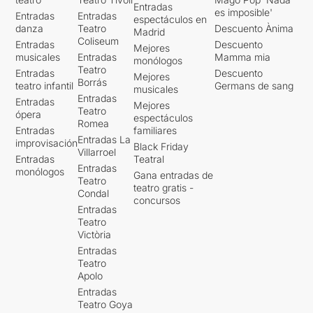
Entradas
es imposible'
Entradas
Entradas
espectáculos en
danza
Teatro
Descuento Ànima
Madrid
Coliseum
Entradas
Descuento
Mejores
musicales
Entradas
Mamma mia
monólogos
Teatro
Entradas
Descuento
Mejores
Borrás
teatro infantil
Germans de sang
musicales
Entradas
Entradas
Mejores
Teatro
ópera
espectáculos
Romea
Entradas
familiares
Entradas La
improvisación
Black Friday
Villarroel
Entradas
Teatral
Entradas
monólogos
Gana entradas de
Teatro
teatro gratis -
Condal
concursos
Entradas
Teatro
Victòria
Entradas
Teatro
Apolo
Entradas
Teatro Goya