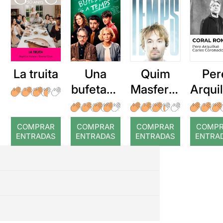
La truita
Una
Quim
Per
bufetada
Masferre
Arqui
a temps
r: Temps
: Cor
romp
COMPRAR
COMPRAR
COMPRAR
COMP
ENTRADAS
ENTRADAS
ENTRADAS
ENTRA