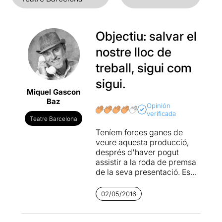
Objectiu: salvar el
nostre lloc de
treball, sigui com
sigui.
Miquel Gascon
Baz
Opinión
verificada
Teatre Barcelona
Teníem forces ganes de
veure aquesta producció,
després d'haver pogut
assistir a la roda de premsa
de la seva presentació. Es
tracta de l'estrena del text
de Toni Cabré "L'efecte
02/05/2016
2000" escrit fa 19 anys i
guanyador del premi Ciutat
d'Alcoi de Teatre. Mai fins