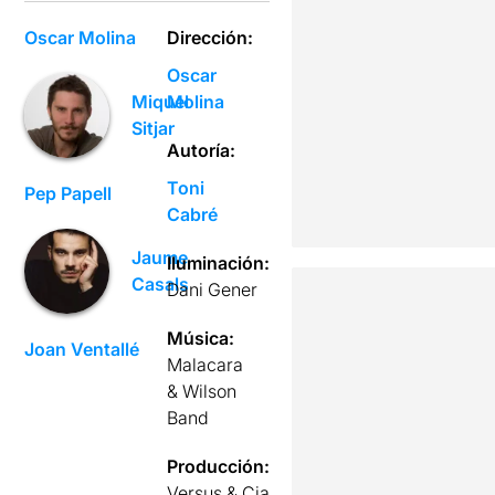
Oscar Molina
Dirección:
Oscar
Molina
Miquel
Sitjar
Autoría:
Toni
Pep Papell
Cabré
Jaume
Iluminación:
Casals
Dani Gener
Música:
Joan Ventallé
Malacara
& Wilson
Band
Producción:
Versus & Cia