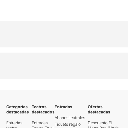
Categorías
Teatros
Entradas
Ofertas
destacadas
destacados
destacadas
Abonos teatrales
Entradas
Entradas
Descuento El
Tiquets regalo
teatro
Teatro Tívoli
Mago Pop 'Nada