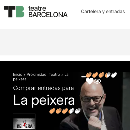
Cartelera y entradas
Descripción
Ficha artística
Fotos y vídeos
O
Inicio
»
Proximidad
,
Teatro
»
La
peixera
Comprar entradas para
La peixera