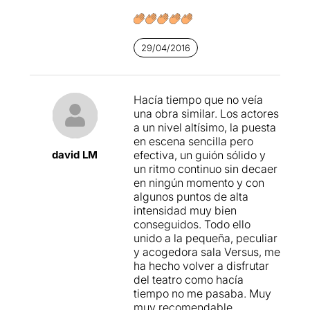
escogido un texto
argumentalmente más
asequible, siguen algunas
29/04/2016
de los características que
están marcando el grupo: un
gusto declarado para obras
muy masculinas, cargadas
Hacía tiempo que no veía
de testosterona, con
una obra similar. Los actores
momentos incómodos y de
a un nivel altísimo, la puesta
cierta violencia. Una serie
en escena sencilla pero
de elementos que, a veces,
david LM
efectiva, un guión sólido y
nos llevan a
un ritmo continuo sin decaer
sobreactuaciones no
en ningún momento y con
deseadas y a escenas poco
algunos puntos de alta
controladas. Aún así, hay un
intensidad muy bien
público que disfruta con
conseguidos. Todo ello
estas propuestas… y el día
unido a la pequeña, peculiar
que se arriesguen con la
y acogedora sala Versus, me
versión teatral de
Reservoir
ha hecho volver a disfrutar
dogs
-existe, y les iría como
del teatro como hacía
anillo al dedo- ya ni os lo
tiempo no me pasaba. Muy
explico.
muy recomendable.