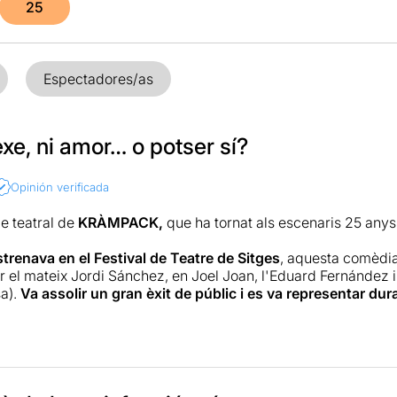
25
Espectadores/as
xe, ni amor… o potser sí?
Opinión verificada
 teatral de
KRÀMPACK,
que ha tornat als escenaris 25 anys
trenava en el Festival de Teatre de Sitges
, aquesta comèdi
r el mateix Jordi Sánchez, en Joel Joan, l'Eduard Fernández 
a).
Va assolir un gran èxit de públic i es va representar du
a guanyar el Premi de la Crítica de 1994 i el Premi Max l’any 
'any 2000
es va estrenar la versió cinematogràfica
dirigida p
de l'aclamada sèrie de televisió "Plats Bruts".