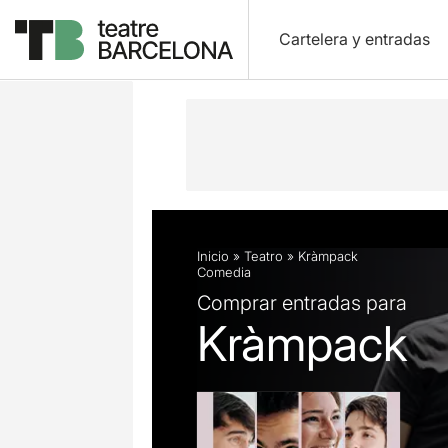
Cartelera y entradas
Descripción
Ficha artística
Fotos 
Inicio
»
Teatro
»
Kràmpack
Comedia
Comprar entradas para
Kràmpack