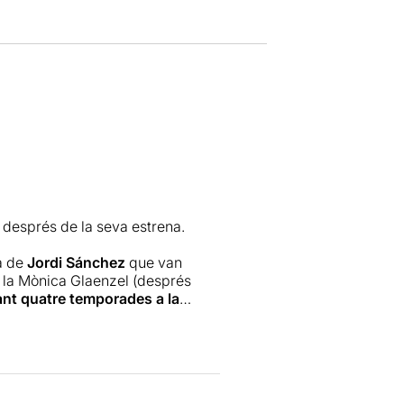
 després de la seva estrena.
a de
Jordi Sánchez
que van
i la Mònica Glaenzel (després
rant quatre temporades a la
2003.
er Cesc Gay. Aquesta proposta va