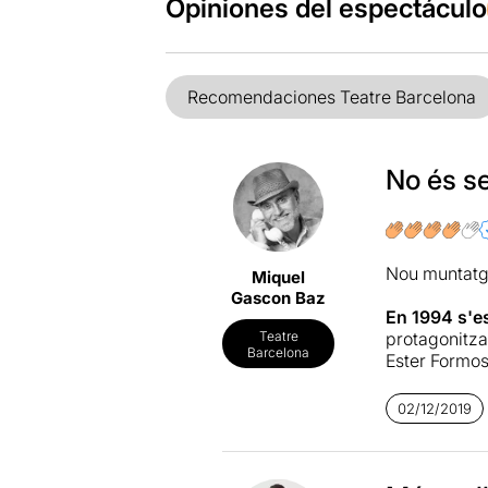
Opiniones del espectáculo
Recomendaciones Teatre Barcelona
No és se
Nou muntatge
Miquel
Gascon Baz
En 1994 s'es
protagonitza
Teatre
Barcelona
Ester Formos
Villarroel
. V
02/12/2019
Fins i tot, l
ser l'embrió 