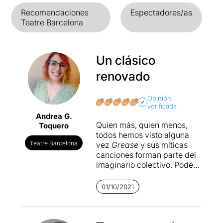
Recomendaciones
Espectadores/as
Teatre Barcelona
Un clásico
renovado
Opinión
verificada
Andrea G.
Quien más, quien menos,
Toquero
todos hemos visto alguna
Teatre Barcelona
vez
Grease
y sus míticas
canciones forman parte del
imaginario colectivo. Poder
disfrutarlas en directo, con
su enorme despliegue de
01/10/2021
color, buen rollo y energía,
es un chute de adrenalina y
lo es más aún por suponer la