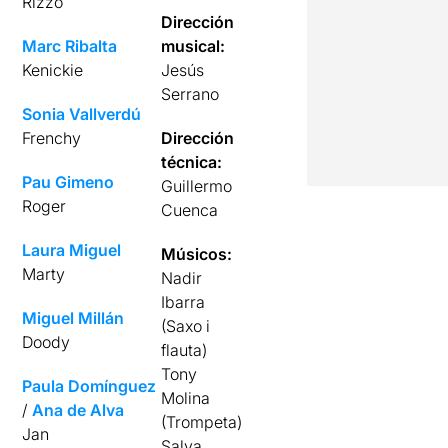
Rizzo
Dirección
Marc Ribalta
musical:
Kenickie
Jesús
Serrano
Sonia Vallverdú
Frenchy
Dirección
técnica:
Pau Gimeno
Guillermo
Roger
Cuenca
Laura Miguel
Músicos:
Marty
Nadir
Ibarra
Miguel Millán
(Saxo i
Doody
flauta)
Tony
Paula Domínguez
Molina
/
Ana de Alva
(Trompeta)
Jan
Salva