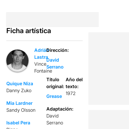
Ficha artística
Adrián
Dirección:
Lastra
David
Vince
Serrano
Fontaine
Título
Año del
Quique Niza
original:
texto:
Danny Zuko
1972
Grease
Mia Lardner
Adaptación:
Sandy Olsson
David
Isabel Pera
Serrano