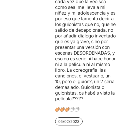
cada vez que la veo sea
son merecedoras de todos
más exitosas de toda la
como sea, me lleva a mi
los aplausos de la platea.
función. A todo esto, añadir
niñez y mi adolescencia y es
Una de las escenas más
la música en directo, un
por eso que lamento decir a
memorables es la del baile
aspecto que podría parecer
los guionistas que no, que he
del instituto, que hace
imprescindible pero que no
salido de decepcionada, no
disfrutar lo más al público.
siempre lo es.
por añadir dialogo inventado
que es ya grave, sino por
Aunque con algunos altos y
Allá donde quizás
Grease
se
presentar una versión con
bajos, y algunos aspectos
encalla algo más es en la
escenas DESORDENADAS, y
mejorables, es un musical
parte interpretativa. Creo
eso no es serio ni hace honor
agradecido de ver, que
que el conjunto funciona
ni a la pelicula ni al mismo
hacer pasar un buen rato y
como tal, apostando por el
libro. La coreografia, las
que, sin poderlo evitar, hará
tono de parodia que la obra
canciones, el vestuario, un
que la banda sonora quede
necesita pero que quizás no
10, pero el guión?, un 2 seria
en la cabeza de las
todos los actores y actrices
demasiado. Guionista o
espectadoras durante días y
ofrecen del mismo modo. El
guionistas, os habéis visto la
días. Solo por eso, ya vale la
reparto está formado por
película?????
pena.
intérpretes en general muy
jóvenes, entre los que
destacan
Quique Niza
(su
Danny Zuko despierta
05/02/2023
simpatía desde el primer