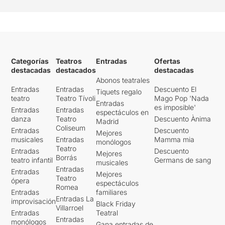
Categorías
Teatros
Entradas
Ofertas
destacadas
destacados
destacadas
Abonos teatrales
Entradas
Entradas
Descuento El
Tiquets regalo
teatro
Teatro Tívoli
Mago Pop 'Nada
Entradas
es imposible'
Entradas
Entradas
espectáculos en
danza
Teatro
Descuento Ànima
Madrid
Coliseum
Entradas
Descuento
Mejores
musicales
Entradas
Mamma mia
monólogos
Teatro
Entradas
Descuento
Mejores
Borrás
teatro infantil
Germans de sang
musicales
Entradas
Entradas
Mejores
Teatro
ópera
espectáculos
Romea
Entradas
familiares
Entradas La
improvisación
Black Friday
Villarroel
Entradas
Teatral
Entradas
monólogos
Gana entradas de