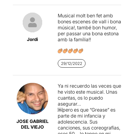
momento), una muy
entonada
Isabel Pera
en el
agradecido papel de Rizzo y
Musical molt ben fet amb
Carlos Solano
como
bones escenes de vall i bona
maestro de ceremonias de
música!, també bon humor,
todo el montaje. Todos
per passar una bona estona
juntos, cantan, bailan y nos
Jordi
amb la família!!
ofrecen un espectáculo que
no llega a la excelencia pero
que hará pasar un buen rato.
¿Y es que quién se puede
29/12/2022
resistir a
Summer nights
,
Greased Lightning
o
You’re
the One That I Want
?
Ya ni recuerdo las veces que
he visto este musical. Unas
cuantas, os lo puedo
asegurar…
￼pero es que “Grease” es
parte de mi infancia y
JOSE GABRIEL
adolescencia. Sus
DEL VIEJO
canciones, sus coreografías,
esos 50… lo tengo en mi