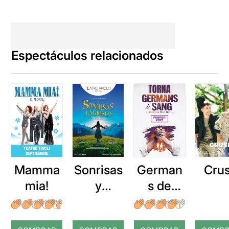
Espectáculos relacionados
Mamma
Sonrisas
German
Cru
mia!
y
s de
lágrimas
sang