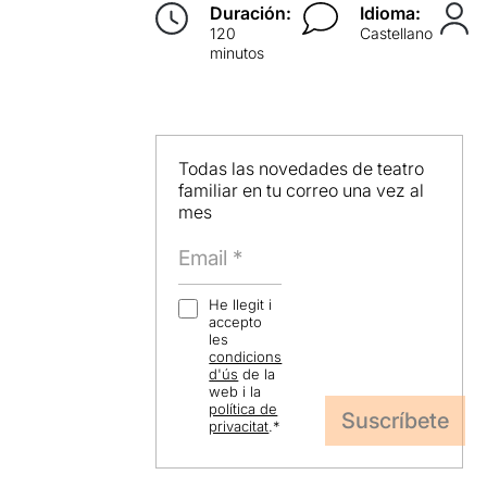
Duración:
Idioma:
120
Castellano
minutos
Todas las novedades de teatro
familiar en tu correo una vez al
mes
He llegit i
accepto
les
condicions
d'ús
de la
web i la
política de
privacitat
.
*