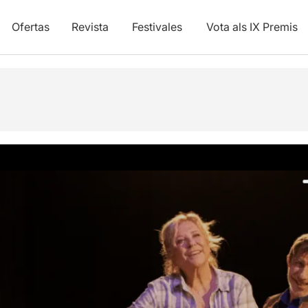
Ofertas
Revista
Festivales
Vota als IX Premis
ica
Fotos y vídeos
Opiniones
Info práctica
Artículos