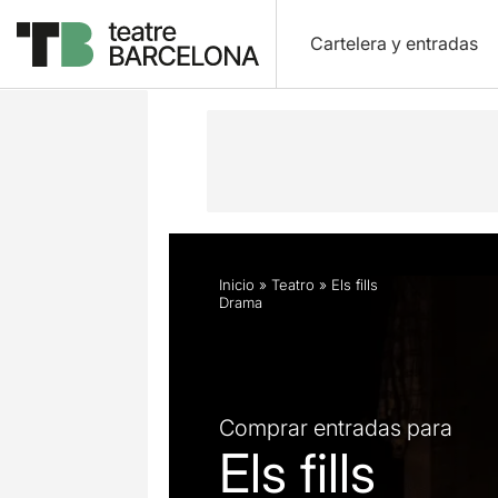
Cartelera y entradas
Descripción
Horarios
Ficha artíst
Inicio
»
Teatro
»
Els fills
Drama
Comprar entradas para
Els fills