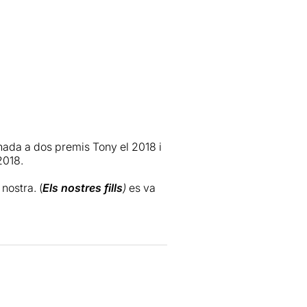
nada a dos premis Tony el 2018 i
2018.
nostra. (
Els nostres fills
)
es va
terior tsunami i per una notícia
idir sacrificar les seves vides
desastre nuclear similar al de