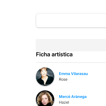
Ficha artística
Emma Vilarasau
Rose
Mercè Arànega
Hazel