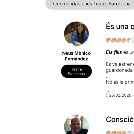
Recomendaciones Teatre Barcelona
És una q
Els fills
és un
Neus Mònico
Fernández
Es va estren
guardonada c
Teatre
Barcelona
No és la pri
poder veure
25/02/2026 - 
Els fills
està 
nuclear de F
sobre uns ju
per les de g
Consciè
L’obra se si