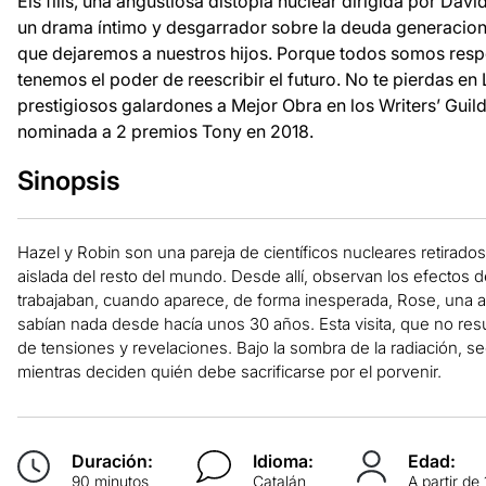
Els fills, una angustiosa distopía nuclear dirigida por Da
un drama íntimo y desgarrador sobre la deuda generaciona
que dejaremos a nuestros hijos. Porque todos somos resp
tenemos el poder de reescribir el futuro. No te pierdas en 
prestigiosos galardones a Mejor Obra en los Writers’ Gui
nominada a 2 premios Tony en 2018.
Sinopsis
Hazel y Robin son una pareja de científicos nucleares retirad
aislada del resto del mundo. Desde allí, observan los efectos 
trabajaban, cuando aparece, de forma inesperada, Rose, una a
sabían nada desde hacía unos 30 años. Esta visita, que no re
de tensiones y revelaciones. Bajo la sombra de la radiación, sec
mientras deciden quién debe sacrificarse por el porvenir.
Duración:
Idioma:
Edad:
90 minutos
Catalán
A partir de