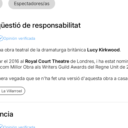
Espectadores/as
üestió de responsabilitat
Opinión verificada
a obra teatral de la dramaturga britànica
Lucy Kirkwood
.
ar el 2016 al
Royal Court Theatre
de Londres, i ha estat nomi
om Millor Obra als Writers Guild Awards del Regne Unit de 
mera vegada que se n'ha fet una versió d'aquesta obra a casa 
 al
Teatre Akadèmia
el 2022.
La Villarroel
inspirada en la catàstrofe
ukushima (Japó) de 2011, provocada per un terratrèmol, un pos
bilats, anomenats
cos de veterans especialitzats
, que van dec
eneracions futures.
ncia
tua en una casa de camp a la costa d’Anglaterra, després d’un 
Opinión verificada