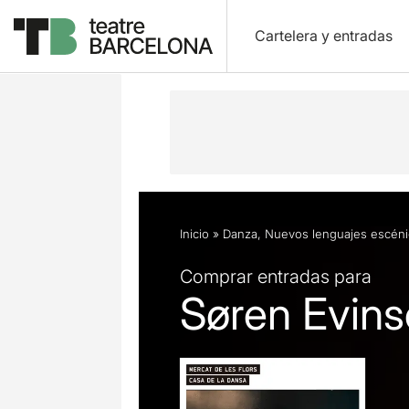
Cartelera y entradas
Descripción
Ficha artística
Fotos 
Inicio
»
Danza
,
Nuevos lenguajes escén
Comprar entradas para
Søren Evins