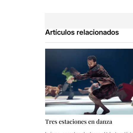
L'artista
Sor
Màster en Per
mostrant les
Artículos relacionados
A NATION I
carrera escè
l’exclusió tre
Una propost
d'una obsessi
públic.
A través del 
excloure a un
"
Mi odio y y
Sincerament
"provocacio
Tres estaciones en danza
proposta. No