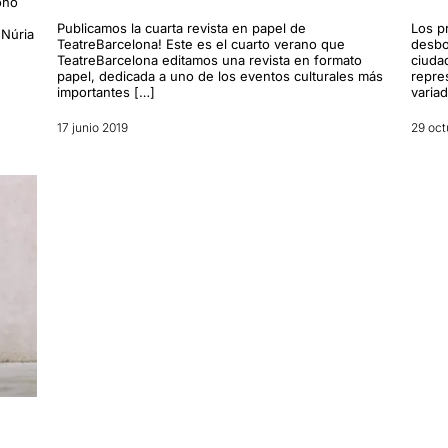
ono
nsava "
quina sort ha tingut l'Imma en no poder entrar a la sa
Publicamos la cuarta revista en papel de
Los p
 Núria
TeatreBarcelona! Este es el cuarto verano que
desbo
 ressenya original, només cal clicar en aquest
ENLLAÇ
TeatreBarcelona editamos una revista en formato
ciuda
papel, dedicada a uno de los eventos culturales más
repre
importantes […]
varia
17 junio 2019
29 oct