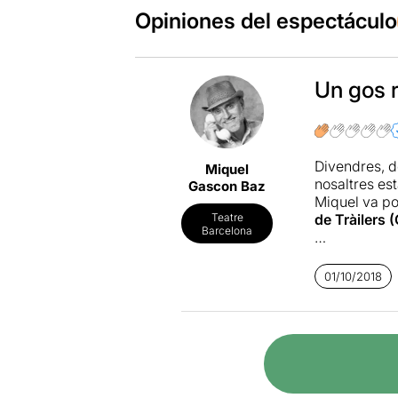
Opiniones del espectáculo
Un gos 
Divendres, d
Miquel
nosaltres es
Gascon Baz
Miquel va po
de Tràilers
Teatre
Barcelona
L'any passat
al màxim amb
01/10/2018
presentat i 
aquesta no v
... Doncs ma
proposta en
un "gos rabi
gosses
".