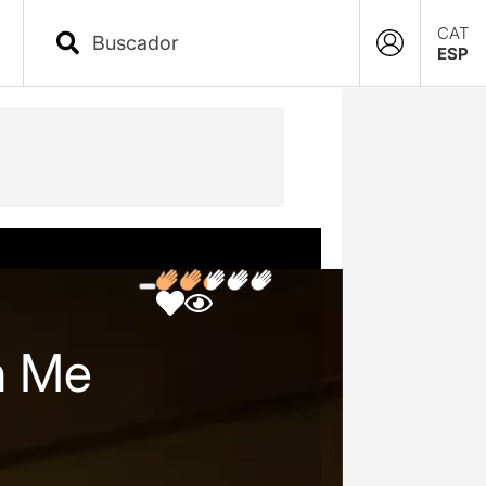
CAT
ESP
In Me