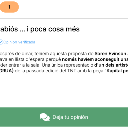
1
rabiós … i poca cosa més
Opinión verificada
esprés de dinar, teníem aquesta proposta de
Soren Evinson
tava en llista d'espera perquè
només havíem aconseguit una 
der entrar a la sala. Una única representació
d'un dels artis
 (GRUA)
de la passada edició del TNT amb la peça "
Kapital p
 a la nostra ressenya dèiem això:
Un espectacle amb un sol a
 el públic. Ens ha semblat divertit i s'endevina com una de 
creiem que quan es desenvolupi podrà arribar a ser una prop
a ser una de les dues que nosaltres vam escollir
.
lauradament al nostre entendre, estàvem totalment errats, p
 Miquel no ha connectat gairebé res
, a banda dels primers 1
Deja tu opinión
ós i emprenyat amb ell mateix", que ens parla tot dient-nos qu