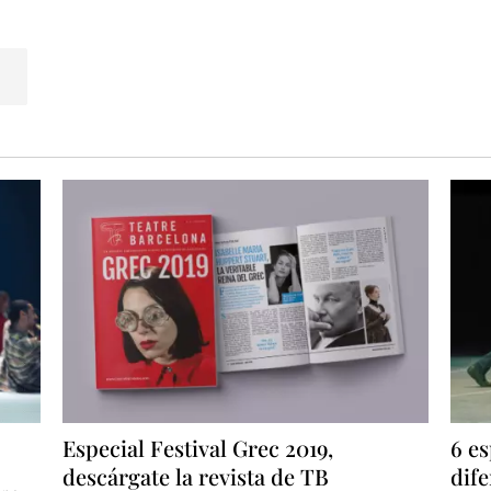
en Evinson
es forma a l'Institut del Teatre de Barcelona i s'e
formance en la Universitat de Londres. Allà va viure 6 anys co
 seves peces.
S BORN IN ME
, és la primera peça que concep sol i suposa l'i
nica; és una exploració de com el plaer de la diversió,
el plae
ballen entre ells per enfortir-se.
a que entenem, pretén provocar reaccions en el públic
i qu
ó personal per fer alguna cosa que s'ajusti perfectament a la 
cos, el text i l'espai genera situacions que el que pretenen és 
s i altres.
Per a ell això és divertit
.
o no paramos de follar
"
,
no vaig poder captar la idea de por un volia portar-nos el
ns"
a mi l'únic que em van provocar és un absolut avorrime
Especial Festival Grec 2019,
6 es
 dubto pas que darrere de tot plegat hi hagi un treball minuci
descárgate la revista de TB
dife