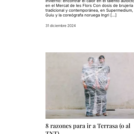
Invierno: encontrar el calor en el talento autóct
En sortir pe
en el Mercat de les Flors Con dosis de brujería
tradicional y contemporánea, en Supermedium,
Per veure la
Guiu y la coreógrafa noruega Ingri […]
31 diciembre 2024
8 razones para ir a Terrasa (o al
TNT)