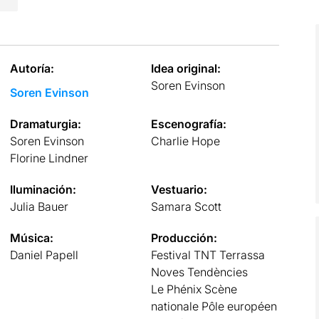
Autoría:
Idea original:
Soren Evinson
Soren Evinson
Dramaturgia:
Escenografía:
Soren Evinson
Charlie Hope
Florine Lindner
Iluminación:
Vestuario:
Julia Bauer
Samara Scott
Música:
Producción:
Daniel Papell
Festival TNT Terrassa
Noves Tendències
Le Phénix Scène
nationale Pôle européen