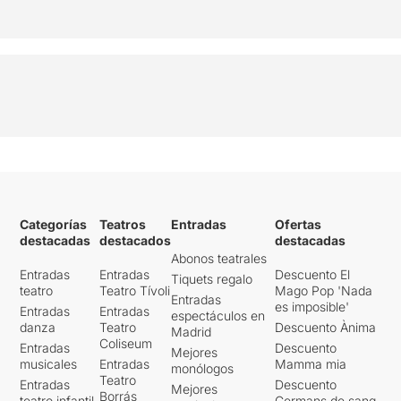
Categorías
Teatros
Entradas
Ofertas
destacadas
destacados
destacadas
Abonos teatrales
Entradas
Entradas
Descuento El
Tiquets regalo
teatro
Teatro Tívoli
Mago Pop 'Nada
Entradas
es imposible'
Entradas
Entradas
espectáculos en
danza
Teatro
Descuento Ànima
Madrid
Coliseum
Entradas
Descuento
Mejores
musicales
Entradas
Mamma mia
monólogos
Teatro
Entradas
Descuento
Mejores
Borrás
teatro infantil
Germans de sang