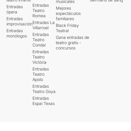
musicales
Entradas
Entradas
Mejores
Teatro
ópera
espectáculos
Romea
Entradas
familiares
Entradas La
improvisación
Black Friday
Villarroel
Entradas
Teatral
Entradas
monólogos
Gana entradas de
Teatro
teatro gratis -
Condal
concursos
Entradas
Teatro
Victòria
Entradas
Teatro
Apolo
Entradas
Teatro Goya
Entradas
Espai Texas