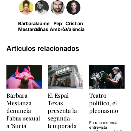
Bàrbara
Jaume
Pep
Cristian
Mestanza
Viñas
Ambròs
Valencia
Artículos relacionados
Bárbara
El Espai
Teatro
Mestanza
Texas
político, el
denuncia
presenta la
pleonasmo
l'abus sexual
segunda
En una extensa
a 'Sucia'
temporada
entrevista