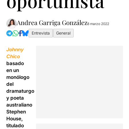
oportunista"
Andrea Garriga González
8 marzo 2022
Entrevista
General
Johnny
Chico
basado
en un
monólogo
del
dramaturgo
y poeta
australiano
Stephen
House,
titulado