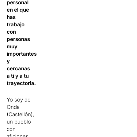
personal
en el que
has
trabajo
con
personas
muy
importantes
y
cercanas
a ti y a tu
trayectoria.
Yo soy de
Onda
(Castellón),
un pueblo
con
aficiones