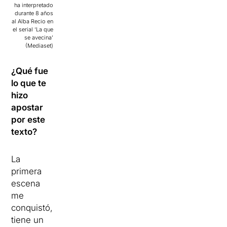
ha interpretado
durante 8 años
al Alba Recio en
el serial ‘La que
se avecina’
(Mediaset)
¿Qué fue
lo que te
hizo
apostar
por este
texto?
La
primera
escena
me
conquistó,
tiene un