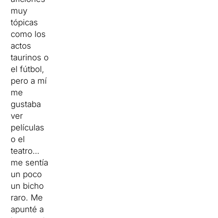
muy
tópicas
como los
actos
taurinos o
el fútbol,
pero a mí
me
gustaba
ver
películas
o el
teatro…
me sentía
un poco
un bicho
raro. Me
apunté a