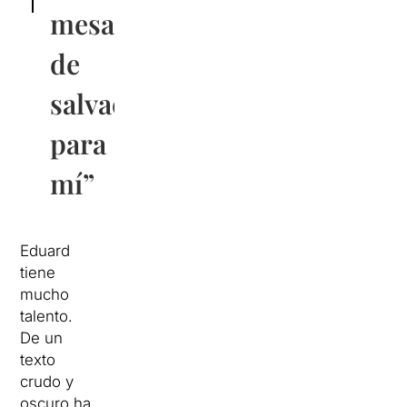
mesa
de
salvación
para
mí”
Eduard
tiene
mucho
talento.
De un
texto
crudo y
oscuro ha