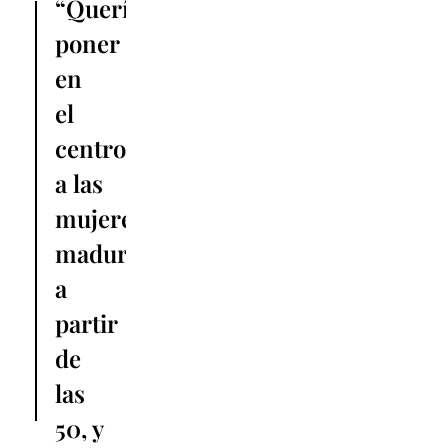
“Queríamos
poner
en
el
centro
a las
mujeres
maduras,
a
partir
de
las
50, y