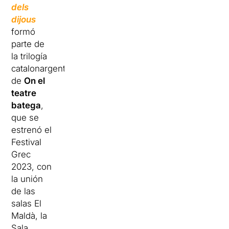
dels
dijous
formó
parte de
la trilogía
catalonargentina
de
On el
teatre
batega
,
que se
estrenó el
Festival
Grec
2023, con
la unión
de las
salas El
Maldà, la
Sala