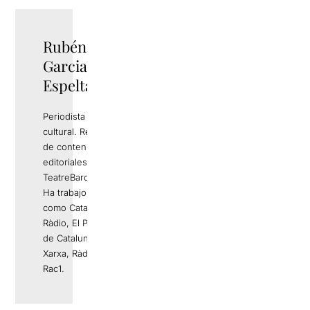
Rubén
TWITTER
Garcia
Espelta
Periodista y gestor
cultural. Responsable
de contenidos
editoriales de
TeatreBarcelona.com.
Ha trabajo en medios
como Catalunya
Ràdio, El Periódico
de Catalunya, La
Xarxa, Ràdio 4 o
Rac1.