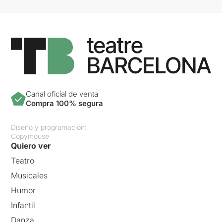
Canal oficial de venta
Compra 100% segura
Diseño y programación:
Copymouse
Quiero ver
Teatro
Musicales
Humor
Infantil
Danza