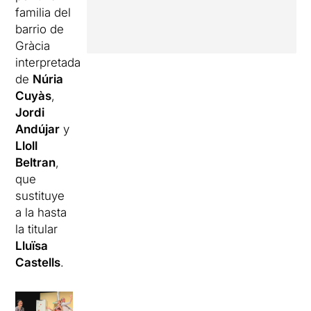
familia del
barrio de
Gràcia
interpretada
de
Núria
Cuyàs
,
Jordi
Andújar
y
Lloll
Beltran
,
que
sustituye
a la hasta
la titular
Lluïsa
Castells
.