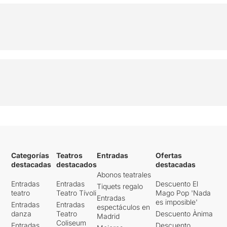
Categorías
Teatros
Entradas
Ofertas
destacadas
destacados
destacadas
Abonos teatrales
Entradas
Entradas
Descuento El
Tiquets regalo
teatro
Teatro Tívoli
Mago Pop 'Nada
Entradas
es imposible'
Entradas
Entradas
espectáculos en
danza
Teatro
Descuento Ànima
Madrid
Coliseum
Entradas
Descuento