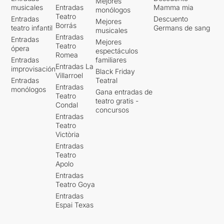
Mejores
musicales
Entradas
Mamma mia
monólogos
Teatro
Entradas
Descuento
Mejores
Borrás
teatro infantil
Germans de sang
musicales
Entradas
Entradas
Mejores
Teatro
ópera
espectáculos
Romea
Entradas
familiares
Entradas La
improvisación
Black Friday
Villarroel
Entradas
Teatral
Entradas
monólogos
Gana entradas de
Teatro
teatro gratis -
Condal
concursos
Entradas
Teatro
Victòria
Entradas
Teatro
Apolo
Entradas
Teatro Goya
Entradas
Espai Texas