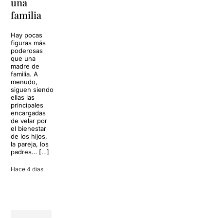
una
toda una
volverá a
familia
llenar la casa
vida
de los Von
Trapp.
Hay pocas
Sonrisas y
Sol, playa,
figuras más
lágrimas, uno
cócteles y un
poderosas
de los
resort
que una
grandes
paradisíaco. El
madre de
clásicos de la
escenario
familia. A
historia del
parece
menudo,
teatro musical,
perfecto para
siguen siendo
llegará al
desconectar de
ellas las
Teatre Apolo
la rutina, pero
principales
del […]
una
encargadas
conversación
de velar por
inoportuna
27 julio 2026
el bienestar
puede
de los hijos,
convertir unas
la pareja, los
vacaciones
padres… […]
entre amigos
en una revisión
Hace 4 dias
completa […]
28 julio 2026