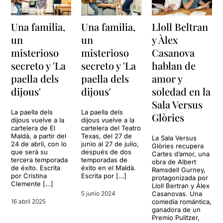
Una familia,
Una familia,
Lloll Beltran
un
un
y Àlex
misterioso
misterioso
Casanova
secreto y 'La
secreto y 'La
hablan de
paella dels
paella dels
amor y
dijous'
dijous'
soledad en la
Sala Versus
La paella dels
La paella dels
Glòries
dijous vuelve a la
dijous vuelve a la
cartelera de El
cartelera del Teatro
Maldà, a partir del
Texas, del 27 de
La Sala Versus
24 de abril, con lo
junio al 27 de julio,
Glòries recupera
que será su
después de dos
Cartes d’amor, una
tercera temporada
temporadas de
obra de Albert
de éxito. Escrita
éxito en el Maldà.
Ramsdell Gurney,
por Cristina
Escrita por […]
protagonizada por
Clemente […]
Lloll Bertran y Àlex
5 junio 2024
Casanovas. Una
16 abril 2025
comedia romántica,
ganadora de un
Premio Pulitzer,