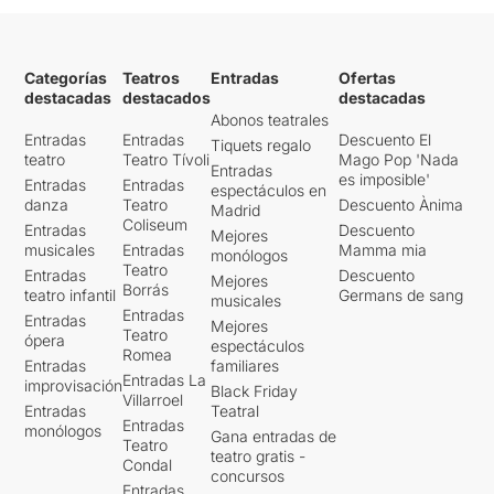
Categorías
Teatros
Entradas
Ofertas
destacadas
destacados
destacadas
Abonos teatrales
Entradas
Entradas
Descuento El
Tiquets regalo
teatro
Teatro Tívoli
Mago Pop 'Nada
Entradas
es imposible'
Entradas
Entradas
espectáculos en
danza
Teatro
Descuento Ànima
Madrid
Coliseum
Entradas
Descuento
Mejores
musicales
Entradas
Mamma mia
monólogos
Teatro
Entradas
Descuento
Mejores
Borrás
teatro infantil
Germans de sang
musicales
Entradas
Entradas
Mejores
Teatro
ópera
espectáculos
Romea
Entradas
familiares
Entradas La
improvisación
Black Friday
Villarroel
Entradas
Teatral
Entradas
monólogos
Gana entradas de
Teatro
teatro gratis -
Condal
concursos
Entradas