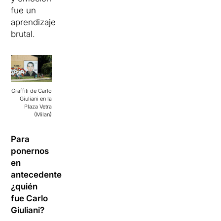
fue un
aprendizaje
brutal.
Graffiti de Carlo
Giuliani en la
Plaza Vetra
(Milan)
Para
ponernos
en
antecedentes,
¿quién
fue Carlo
Giuliani?