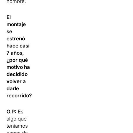
nombre.
El
montaje
se
estrenó
hace casi
7 años,
¿por qué
motivo ha
decidido
volver a
darle
recorrido?
O.P:
Es
algo que
teníamos