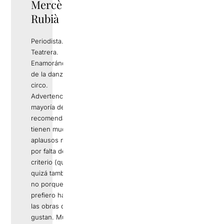
Mercè
TWITTER
Rubià
Periodista.
Teatrera.
Enamorándome
de la danza y del
circo.
Advertencia: Si la
mayoría de mis
recomendaciones
tienen muchos
aplausos no es
por falta de
criterio (que
quizá también), si
no porque
prefiero hablar de
las obras que me
gustan. Muy lejos