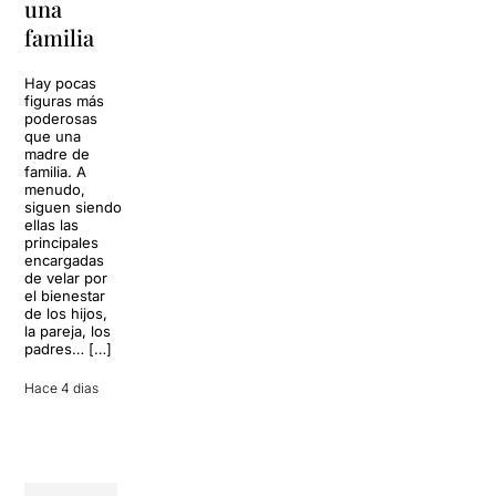
una
toda una
volverá a
familia
llenar la casa
vida
de los Von
Trapp.
Hay pocas
Sonrisas y
Sol, playa,
figuras más
lágrimas, uno
cócteles y un
poderosas
de los
resort
que una
grandes
paradisíaco. El
madre de
clásicos de la
escenario
familia. A
historia del
parece
menudo,
teatro musical,
perfecto para
siguen siendo
llegará al
desconectar de
ellas las
Teatre Apolo
la rutina, pero
principales
del […]
una
encargadas
conversación
de velar por
inoportuna
27 julio 2026
el bienestar
puede
de los hijos,
convertir unas
la pareja, los
vacaciones
padres… […]
entre amigos
en una revisión
Hace 4 dias
completa […]
28 julio 2026