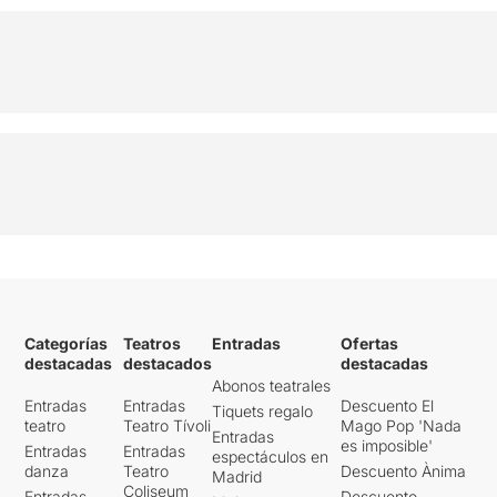
Categorías
Teatros
Entradas
Ofertas
destacadas
destacados
destacadas
Abonos teatrales
Entradas
Entradas
Descuento El
Tiquets regalo
teatro
Teatro Tívoli
Mago Pop 'Nada
Entradas
es imposible'
Entradas
Entradas
espectáculos en
danza
Teatro
Descuento Ànima
Madrid
Coliseum
Entradas
Descuento