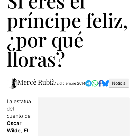
Si eres el
príncipe feliz,
¿por qué
lloras?
Mercè Rubià
Notícia
12 diciembre 2014
La estatua
del
cuento
de
Oscar
Wilde
,
El