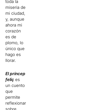
toda
la
miseria
de
mi ciudad
,
y
, aunque
ahora
mi
corazón
es
de
plomo,
lo
único que
hago es
llorar
.
El príncep
feliç
es
un cuento
que
permite
reflexionar
sobre