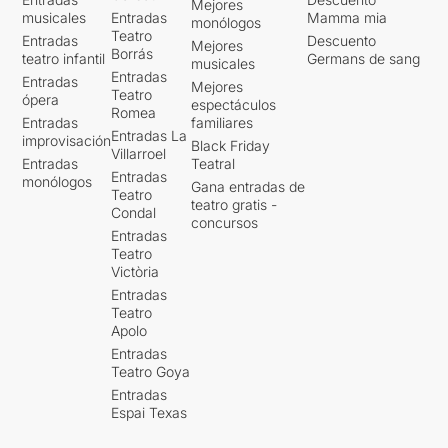
Mejores
musicales
Entradas
Mamma mia
monólogos
Teatro
Entradas
Descuento
Mejores
Borrás
teatro infantil
Germans de sang
musicales
Entradas
Entradas
Mejores
Teatro
ópera
espectáculos
Romea
Entradas
familiares
Entradas La
improvisación
Black Friday
Villarroel
Entradas
Teatral
Entradas
monólogos
Gana entradas de
Teatro
teatro gratis -
Condal
concursos
Entradas
Teatro
Victòria
Entradas
Teatro
Apolo
Entradas
Teatro Goya
Entradas
Espai Texas