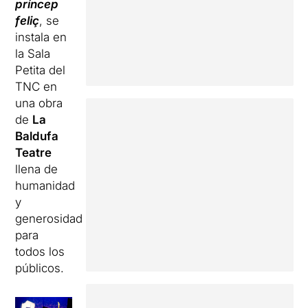
príncep
feliç
, se
instala
en
la Sala
Petita
del
TNC
en
una
obra
de
La
Baldufa
Teatre
llena
de
humanidad
y
generosidad
para
todos los
públicos
.