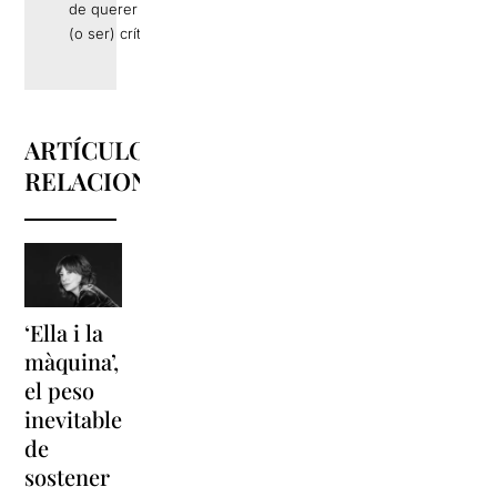
de querer hacer
(o ser) crítica.
ARTÍCULOS
RELACIONADOS
‘Ella i la
'Sonrisas
Unas
màquina’,
y
vacaciones
el peso
lágrimas'
en
inevitable
vuelve a
'Cancun'
de
Barcelona
para
sostener
replantear
La música