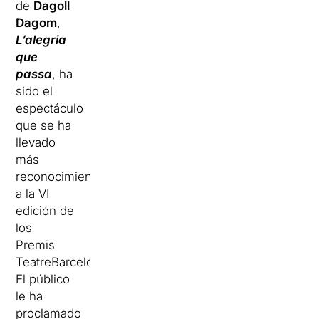
de
Dagoll
Dagom
,
L’alegria
que
passa
, ha
sido el
espectáculo
que se ha
llevado
más
reconocimientos
a la VI
edición de
los
Premis
TeatreBarcelona.
El público
le ha
proclamado