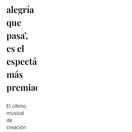
alegría
que
pasa’,
es el
espectáculo
más
premiado
El último
musical
de
creación