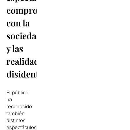
comprometidos
con la
sociedad
y las
realidades
disidentes
El público
ha
reconocido
también
distintos
espectáculos