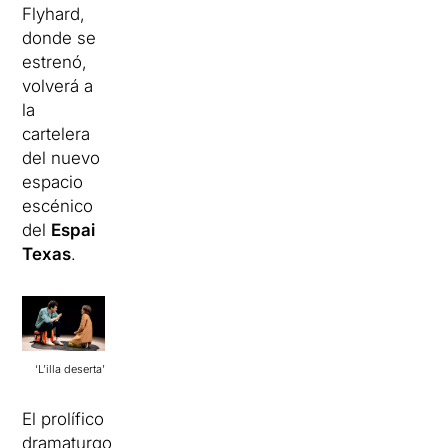
Flyhard,
donde se
estrenó,
volverá a
la
cartelera
del nuevo
espacio
escénico
del
Espai
Texas
.
‘L’illa deserta’
El prolífico
dramaturgo