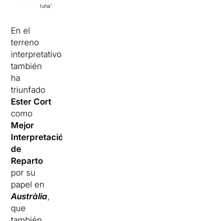
luna’
En el
terreno
interpretativo
también
ha
triunfado
Ester Cort
como
Mejor
Interpretación
de
Reparto
por su
papel en
Austràlia
,
que
también