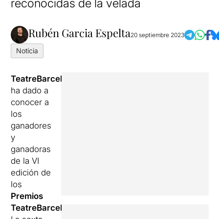
reconocidas de la velada
Rubén Garcia Espelta
20 septiembre 2023
Notícia
TeatreBarcelona
ha dado a
conocer a
los
ganadores
y
ganadoras
de la VI
edición de
los
Premios
TeatreBarcelona
.