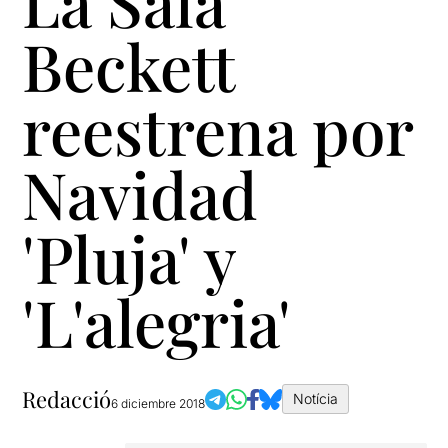
La Sala
Beckett
reestrena por
Navidad
'Pluja' y
'L'alegria'
Redacció
Notícia
6 diciembre 2018