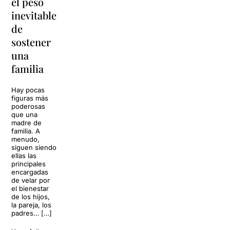
el peso
lágrimas'
en
inevitable
vuelve a
'Cancun'
de
Barcelona
para
sostener
replantear
La música
una
toda una
volverá a
familia
llenar la casa
vida
de los Von
Trapp.
Hay pocas
Sonrisas y
Sol, playa,
figuras más
lágrimas, uno
cócteles y un
poderosas
de los
resort
que una
grandes
paradisíaco. El
madre de
clásicos de la
escenario
familia. A
historia del
parece
menudo,
teatro musical,
perfecto para
siguen siendo
llegará al
desconectar de
ellas las
Teatre Apolo
la rutina, pero
principales
del […]
una
encargadas
conversación
de velar por
inoportuna
27 julio 2026
el bienestar
puede
de los hijos,
convertir unas
la pareja, los
vacaciones
padres… […]
entre amigos
en una revisión