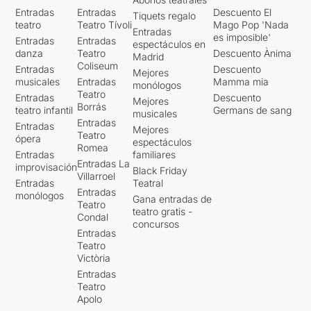
Entradas
Entradas
Descuento El
Tiquets regalo
teatro
Teatro Tívoli
Mago Pop 'Nada
Entradas
es imposible'
Entradas
Entradas
espectáculos en
danza
Teatro
Descuento Ànima
Madrid
Coliseum
Entradas
Descuento
Mejores
musicales
Entradas
Mamma mia
monólogos
Teatro
Entradas
Descuento
Mejores
Borrás
teatro infantil
Germans de sang
musicales
Entradas
Entradas
Mejores
Teatro
ópera
espectáculos
Romea
Entradas
familiares
Entradas La
improvisación
Black Friday
Villarroel
Entradas
Teatral
Entradas
monólogos
Gana entradas de
Teatro
teatro gratis -
Condal
concursos
Entradas
Teatro
Victòria
Entradas
Teatro
Apolo