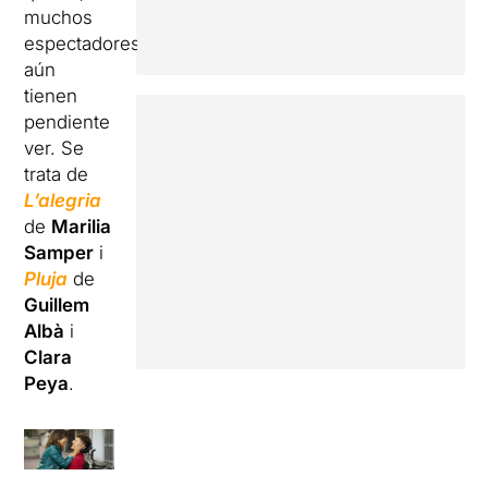
muchos
espectadores
aún
tienen
pendiente
ver. Se
trata de
L’alegria
de
Marilia
Samper
i
Pluja
de
Guillem
Albà
i
Clara
Peya
.