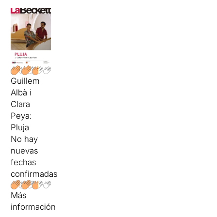
Guillem
Albà i
Clara
Peya:
Pluja
No hay
nuevas
fechas
confirmadas
Más
información