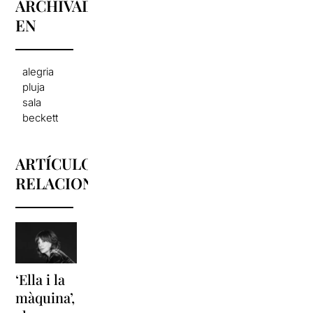
ARCHIVADO
EN
alegria
pluja
sala
beckett
ARTÍCULOS
RELACIONADOS
‘Ella i la
'Sonrisas
Unas
màquina’,
y
vacaciones