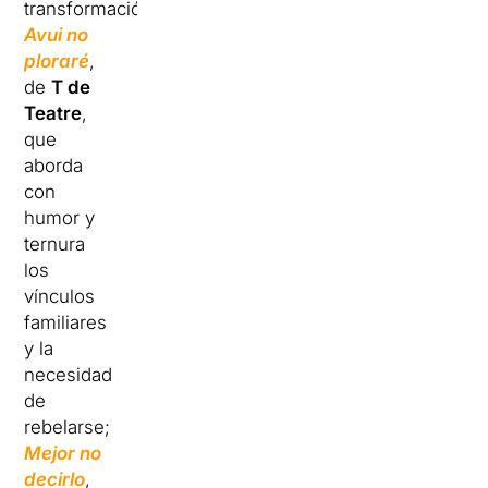
transformación;
Avui no
ploraré
,
de
T de
Teatre
,
que
aborda
con
humor y
ternura
los
vínculos
familiares
y la
necesidad
de
rebelarse;
Mejor no
decirlo
,