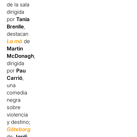
de la sala
dirigida
por
Tania
Brenlle
,
destacan
La mà
de
Martin
McDonagh
,
dirigida
por
Pau
Carrió
,
una
comedia
negra
sobre
violencia
y destino;
Göteborg
de
Jordi