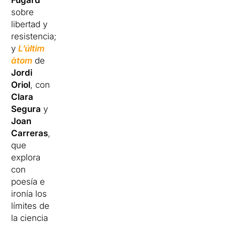
Fugard
sobre
libertad y
resistencia;
y
L’últim
àtom
de
Jordi
Oriol
, con
Clara
Segura
y
Joan
Carreras
,
que
explora
con
poesía e
ironía los
límites de
la ciencia