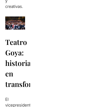
y
creativas.
Teatro
Goya:
historias
en
transformación
El
vicepresidente