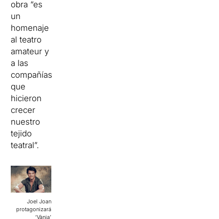
obra “es
un
homenaje
al teatro
amateur y
a las
compañías
que
hicieron
crecer
nuestro
tejido
teatral”.
Joel Joan
protagonizará
‘Vània’