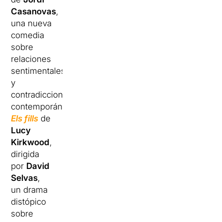
Casanovas
,
una nueva
comedia
sobre
relaciones
sentimentales
y
contradicciones
contemporáneas;
Els fills
de
Lucy
Kirkwood
,
dirigida
por
David
Selvas
,
un drama
distópico
sobre