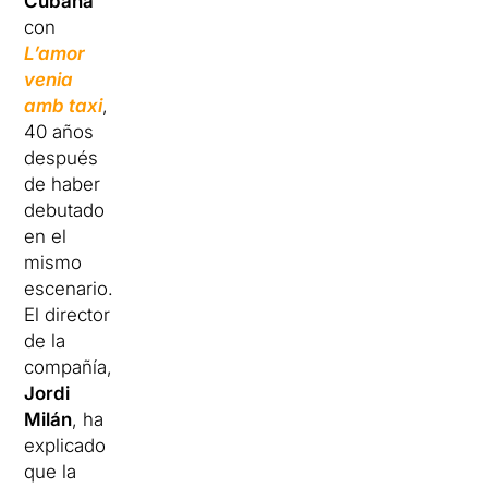
Cubana
con
L’amor
venia
amb taxi
,
40 años
después
de haber
debutado
en el
mismo
escenario.
El director
de la
compañía,
Jordi
Milán
, ha
explicado
que la