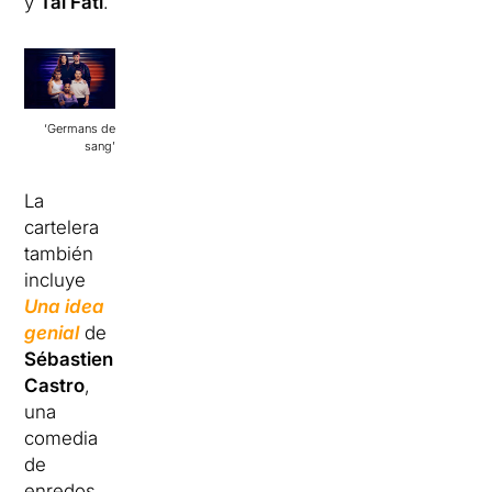
y
Tai Fati
.
‘Germans de
sang’
La
cartelera
también
incluye
Una idea
genial
de
Sébastien
Castro
,
una
comedia
de
enredos