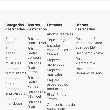
Categorías
Teatros
Entradas
Ofertas
destacadas
destacados
destacadas
Abonos teatrales
Entradas
Entradas
Descuento El
Tiquets regalo
teatro
Teatro Tívoli
Mago Pop 'Nada
Entradas
es imposible'
Entradas
Entradas
espectáculos en
danza
Teatro
Descuento Ànima
Madrid
Coliseum
Entradas
Descuento
Mejores
musicales
Entradas
Mamma mia
monólogos
Teatro
Entradas
Descuento
Mejores
Borrás
teatro infantil
Germans de sang
musicales
Entradas
Entradas
Mejores
Teatro
ópera
espectáculos
Romea
Entradas
familiares
Entradas La
improvisación
Black Friday
Villarroel
Entradas
Teatral
Entradas
monólogos
Gana entradas de
Teatro
teatro gratis -