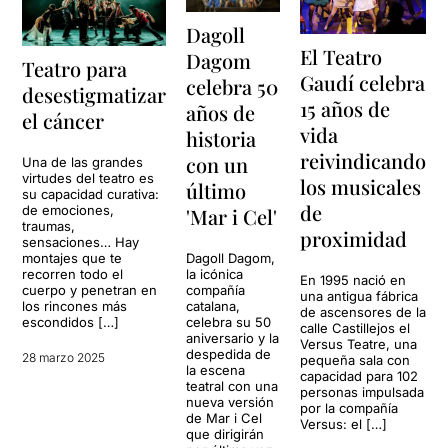
Dagoll
El Teatro
Dagom
Teatro para
Gaudí celebra
celebra 50
desestigmatizar
15 años de
años de
el cáncer
vida
historia
reivindicando
con un
Una de las grandes
virtudes del teatro es
los musicales
último
su capacidad curativa:
de
de emociones,
'Mar i Cel'
traumas,
proximidad
sensaciones… Hay
montajes que te
Dagoll Dagom,
recorren todo el
la icónica
En 1995 nació en
cuerpo y penetran en
compañía
una antigua fábrica
los rincones más
catalana,
de ascensores de la
escondidos […]
celebra su 50
calle Castillejos el
aniversario y la
Versus Teatre, una
despedida de
28 marzo 2025
pequeña sala con
la escena
capacidad para 102
teatral con una
personas impulsada
nueva versión
por la compañía
de Mar i Cel
Versus: el […]
que dirigirán