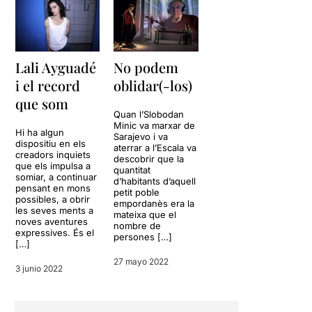
Lali Ayguadé
No podem
i el record
oblidar(-los)
que som
Quan l’Slobodan
Minic va marxar de
Hi ha algun
Sarajevo i va
dispositiu en els
aterrar a l’Escala va
creadors inquiets
descobrir que la
que els impulsa a
quantitat
somiar, a continuar
d’habitants d’aquell
pensant en mons
petit poble
possibles, a obrir
empordanès era la
les seves ments a
mateixa que el
noves aventures
nombre de
expressives. És el
persones […]
[…]
27 mayo 2022
3 junio 2022