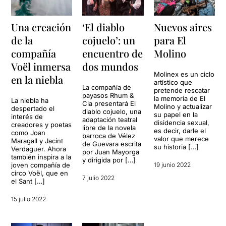
Una creación
‘El diablo
Nuevos aires
de la
cojuelo’: un
para El
compañía
encuentro de
Molino
Voël inmersa
dos mundos
Molinex es un ciclo
en la niebla
artístico que
La compañía de
pretende rescatar
payasos Rhum &
la memoria de El
La niebla ha
Cia presentará El
Molino y actualizar
despertado el
diablo cojuelo, una
su papel en la
interés de
adaptación teatral
disidencia sexual,
creadores y poetas
libre de la novela
es decir, darle el
como Joan
barroca de Vélez
valor que merece
Maragall y Jacint
de Guevara escrita
su historia […]
Verdaguer. Ahora
por Juan Mayorga
también inspira a la
y dirigida por […]
joven compañía de
19 junio 2022
circo Voël, que en
7 julio 2022
el Sant […]
15 julio 2022