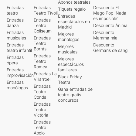
Abonos teatrales
Entradas
Entradas
Descuento El
Tiquets regalo
teatro
Teatro Tívoli
Mago Pop 'Nada
Entradas
es imposible'
Entradas
Entradas
espectáculos en
danza
Teatro
Descuento Ànima
Madrid
Coliseum
Entradas
Descuento
Mejores
musicales
Entradas
Mamma mia
monólogos
Teatro
Entradas
Descuento
Mejores
Borrás
teatro infantil
Germans de sang
musicales
Entradas
Entradas
Mejores
Teatro
ópera
espectáculos
Romea
Entradas
familiares
Entradas La
improvisación
Black Friday
Villarroel
Entradas
Teatral
Entradas
monólogos
Gana entradas de
Teatro
teatro gratis -
Condal
concursos
Entradas
Teatro
Victòria
Entradas
Teatro
Apolo