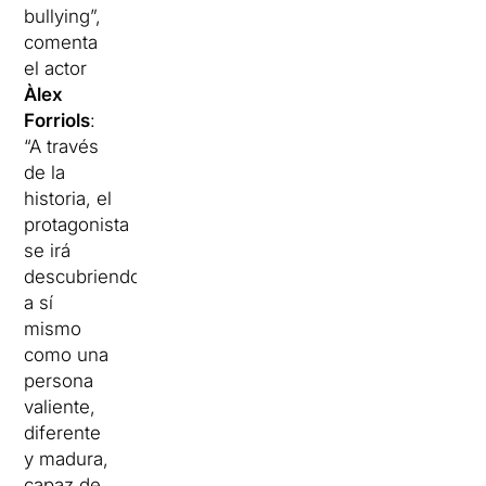
bullying”,
comenta
el actor
Àlex
Forriols
:
“A través
de la
historia, el
protagonista
se irá
descubriendo
a sí
mismo
como una
persona
valiente,
diferente
y madura,
capaz de