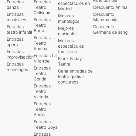
es imposible'
Entradas
Entradas
espectáculos en
danza
Teatro
Descuento Ànima
Madrid
Coliseum
Entradas
Descuento
Mejores
musicales
Entradas
Mamma mia
monólogos
Teatro
Entradas
Descuento
Mejores
Borrás
teatro infantil
Germans de sang
musicales
Entradas
Entradas
Mejores
Teatro
ópera
espectáculos
Romea
Entradas
familiares
Entradas La
improvisación
Black Friday
Villarroel
Entradas
Teatral
Entradas
monólogos
Gana entradas de
Teatro
teatro gratis -
Condal
concursos
Entradas
Teatro
Victòria
Entradas
Teatro
Apolo
Entradas
Teatro Goya
Entradas