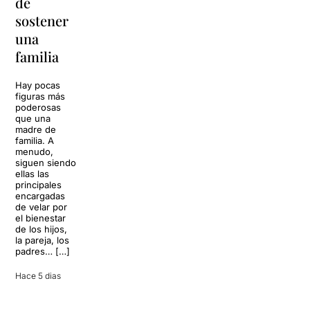
de
Barcelona
para
sostener
replantear
La música
una
toda una
volverá a
familia
llenar la casa
vida
de los Von
Trapp.
Hay pocas
Sonrisas y
Sol, playa,
figuras más
lágrimas, uno
cócteles y un
poderosas
de los
resort
que una
grandes
paradisíaco. El
madre de
clásicos de la
escenario
familia. A
historia del
parece
menudo,
teatro musical,
perfecto para
siguen siendo
llegará al
desconectar de
ellas las
Teatre Apolo
la rutina, pero
principales
del […]
una
encargadas
conversación
de velar por
inoportuna
27 julio 2026
el bienestar
puede
de los hijos,
convertir unas
la pareja, los
vacaciones
padres… […]
entre amigos
en una revisión
Hace 5 dias
completa […]
28 julio 2026