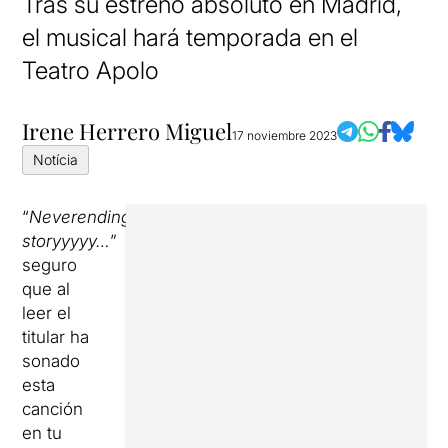
Tras su estreno absoluto en Madrid,
el musical hará temporada en el
Teatro Apolo
Irene Herrero Miguel
17 noviembre 2023
Notícia
“
Neverending
storyyyyy…
”
seguro
que al
leer el
titular ha
sonado
esta
canción
en tu