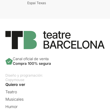
Espai Texas
Canal oficial de venta
Compra 100% segura
Diseño y programación:
Copymouse
Quiero ver
Teatro
Musicales
Humor