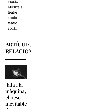
musicales
Musicals
teatre
apolo
teatro
apolo
ARTÍCULOS
RELACIONADOS
‘Ella i la
'Sonrisas
Unas
màquina’,
y
vacaciones
el peso
lágrimas'
en
inevitable
vuelve a
'Cancun'