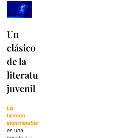
Un
clásico
de la
literatura
juvenil
La
historia
interminable
es una
novela del