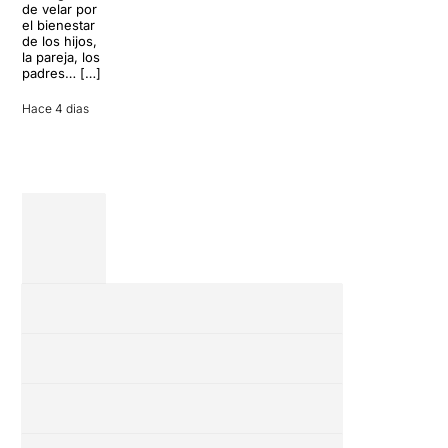
de velar por
inoportuna
27 julio 2026
el bienestar
puede
de los hijos,
convertir unas
la pareja, los
vacaciones
padres… […]
entre amigos
en una revisión
Hace 4 dias
completa […]
28 julio 2026