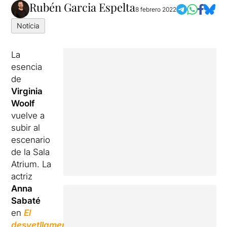
Rubén Garcia Espelta
8 febrero 2022
Notícia
La
esencia
de
Virginia
Woolf
vuelve a
subir al
escenario
de la Sala
Atrium. La
actriz
Anna
Sabaté
en
El
desvetllament