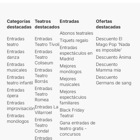
Categorías
Teatros
Entradas
Ofertas
destacadas
destacados
destacadas
Abonos teatrales
Entradas
Entradas
Descuento El
Tiquets regalo
teatro
Teatro Tívoli
Mago Pop 'Nada
Entradas
es imposible'
Entradas
Entradas
espectáculos en
danza
Teatro
Descuento Ànima
Madrid
Coliseum
Entradas
Descuento
Mejores
musicales
Entradas
Mamma mia
monólogos
Teatro
Entradas
Descuento
Mejores
Borrás
teatro infantil
Germans de sang
musicales
Entradas
Entradas
Mejores
Teatro
ópera
espectáculos
Romea
Entradas
familiares
Entradas La
improvisación
Black Friday
Villarroel
Entradas
Teatral
Entradas
monólogos
Gana entradas de
Teatro
teatro gratis -
Condal
concursos
Entradas