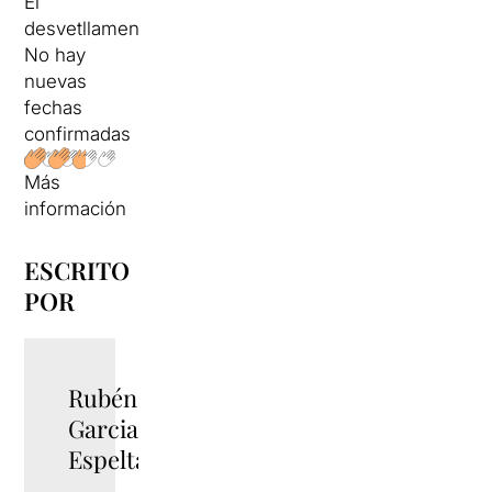
El
desvetllament
No hay
nuevas
fechas
confirmadas
Más
información
ESCRITO
POR
Rubén
TWITTER
Garcia
Espelta