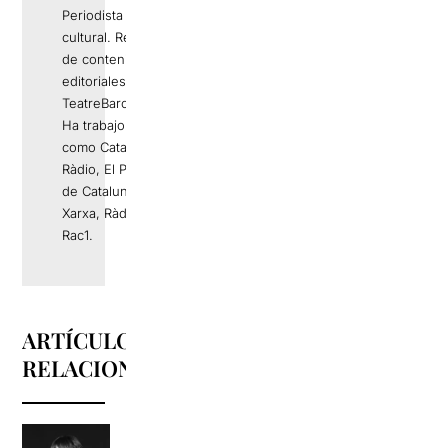
Periodista y gestor
cultural. Responsable
de contenidos
editoriales de
TeatreBarcelona.com.
Ha trabajo en medios
como Catalunya
Ràdio, El Periódico
de Catalunya, La
Xarxa, Ràdio 4 o
Rac1.
ARTÍCULOS
RELACIONADOS