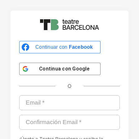
Continuar con
Facebook
Continua con
Google
O