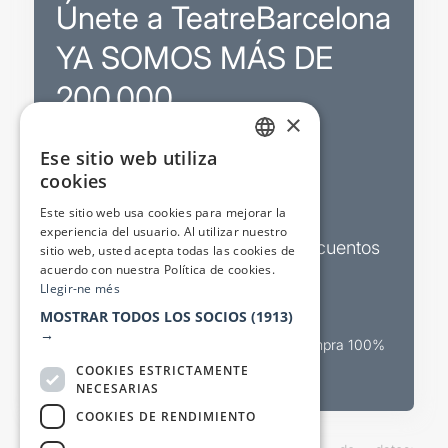
Únete a TeatreBarcelona
YA SOMOS MÁS DE
200.000
×
Ese sitio web utiliza
Promociones
CATALAN
cookies
SPANISH
Sorteos exclusivos
Este sitio web usa cookies para mejorar la
experiencia del usuario. Al utilizar nuestro
Boletines de actualidad y descuentos
sitio web, usted acepta todas las cookies de
acuerdo con nuestra Política de cookies.
Valora espectáculos
Llegir-ne més
MOSTRAR TODOS LOS SOCIOS
(1913)
→
Canal oficial de venta teatral Compra 100%
segura
COOKIES ESTRICTAMENTE
NECESARIAS
COOKIES DE RENDIMIENTO