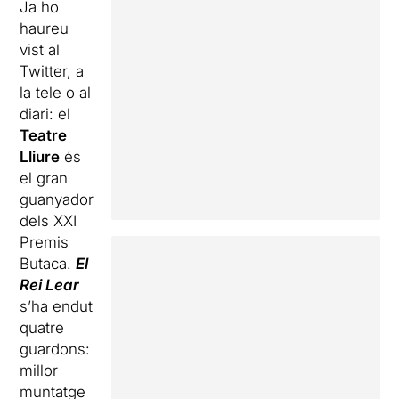
Ja ho
haureu
vist al
Twitter, a
la tele o al
diari: el
Teatre
Lliure
és
el gran
guanyador
dels XXI
Premis
Butaca.
El
Rei Lear
s’ha endut
quatre
guardons:
millor
muntatge