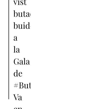
vist
butaques
buides
a
la
Gala
de
#Butaca15
.
Va
en