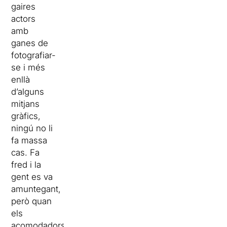
gaires
actors
amb
ganes de
fotografiar-
se i més
enllà
d’alguns
mitjans
gràfics,
ningú no li
fa massa
cas. Fa
fred i la
gent es va
amuntegant,
però quan
els
acomodadors