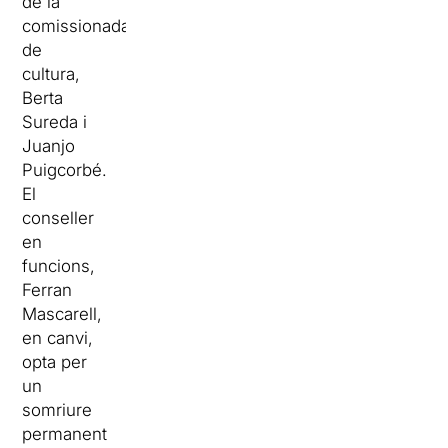
de la
comissionada
de
cultura,
Berta
Sureda i
Juanjo
Puigcorbé.
El
conseller
en
funcions,
Ferran
Mascarell,
en canvi,
opta per
un
somriure
permanent