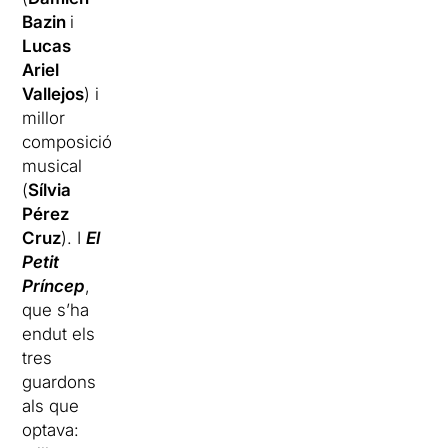
Bazin
i
Lucas
Ariel
Vallejos
) i
millor
composició
musical
(
Sílvia
Pérez
Cruz
). I
El
Petit
Príncep
,
que s’ha
endut els
tres
guardons
als que
optava: