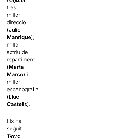
mitjanit
tres:
millor
direcció
(
Julio
Manrique
),
millor
actriu de
repartiment
(
Marta
Marco
) i
millor
escenografia
(
Lluc
Castells
).
Els ha
seguit
T
erra