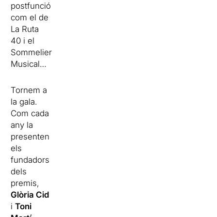
postfunció
com el de
La Ruta
40 i el
Sommelier
Musical…
Tornem a
la gala.
Com cada
any la
presenten
els
fundadors
dels
premis,
Glòria Cid
i
Toni