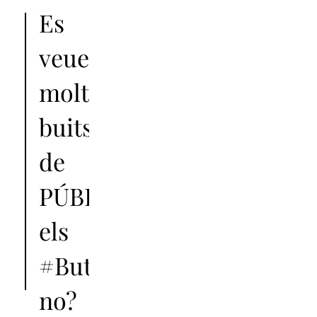
Es
veuen
molt
buits
de
PÚBLIC
els
#Butaca15
,
no?