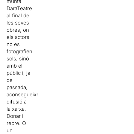
munta
DaraTeatre
al final de
les seves
obres, on
els actors
no es
fotografien
sols, sinó
amb el
públic i, ja
de
passada,
aconsegueixen
difusió a
la xarxa.
Donar i
rebre. O
un