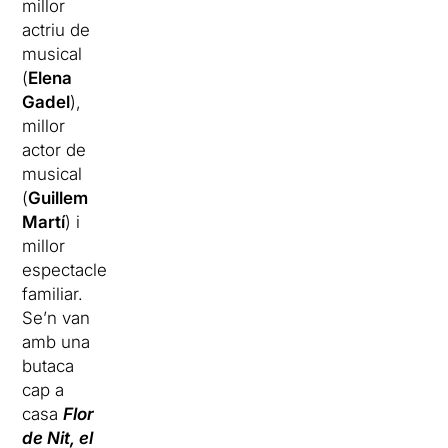
millor
actriu de
musical
(
Elena
Gadel
),
millor
actor de
musical
(
Guillem
Martí
) i
millor
espectacle
familiar.
Se’n van
amb una
butaca
cap a
casa
Flor
de Nit, el