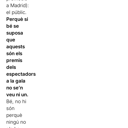
a Madrid):
el públic.
Perquè si
bé se
suposa
que
aquests
són els
premis
dels
espectadors,
a la gala
no se’n
veu ni un.
Bé, no hi
són
perquè
ningú no