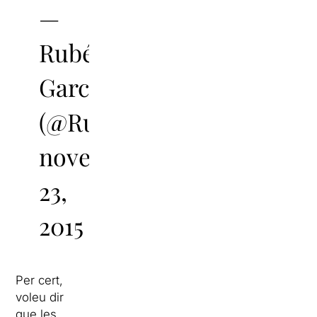
—
Rubén
Garcia
(@RuGarciaE)
novembre
23,
2015
Per cert,
voleu dir
que les