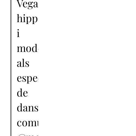
Veganos,
hippies
i
modernillos
als
espectacles
de
dansa
comunitària