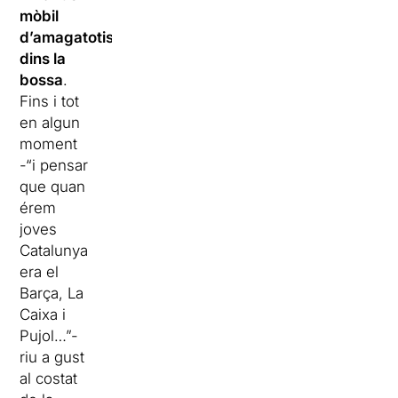
mòbil
d’amagatotis
dins la
bossa
.
Fins i tot
en algun
moment
-“i pensar
que quan
érem
joves
Catalunya
era el
Barça, La
Caixa i
Pujol…”-
riu a gust
al costat