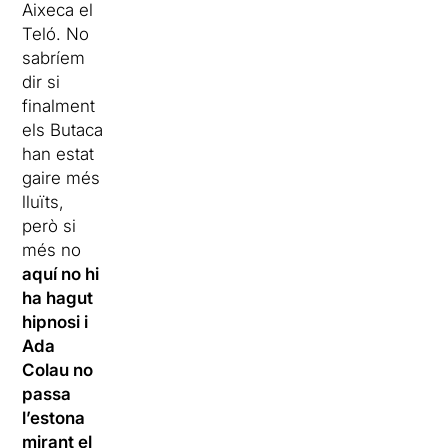
Aixeca el
Teló. No
sabríem
dir si
finalment
els Butaca
han estat
gaire més
lluïts,
però si
més no
aquí no hi
ha hagut
hipnosi i
Ada
Colau no
passa
l’estona
mirant el