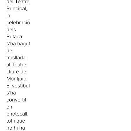
del Teatre
Principal,
la
celebració
dels
Butaca
s’ha hagut
de
traslladar
al Teatre
Lliure de
Montjuïc.
El vestíbul
s’ha
convertit
en
photocall,
tot i que
no hi ha