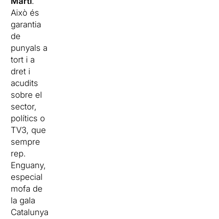
Martí
.
Això és
garantia
de
punyals a
tort i a
dret i
acudits
sobre el
sector,
polítics o
TV3, que
sempre
rep.
Enguany,
especial
mofa de
la gala
Catalunya