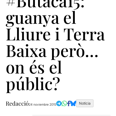
#Butaca15:
guanya el
Lliure i Terra
Baixa però…
on és el
públic?
Redacció
Notícia
24 noviembre 2015