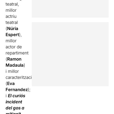
teatral,
millor
actriu
teatral
(
Núria
Espert
),
millor
actor de
repartiment
(
Ramon
Madaula
)
i millor
caracterització
(
Eva
Fernandez
);
i
El curiós
incident
del gos a