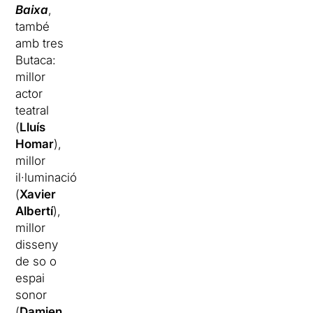
Baixa
,
també
amb tres
Butaca:
millor
actor
teatral
(
Lluís
Homar
),
millor
il·luminació
(
Xavier
Albertí
),
millor
disseny
de so o
espai
sonor
(
Damien