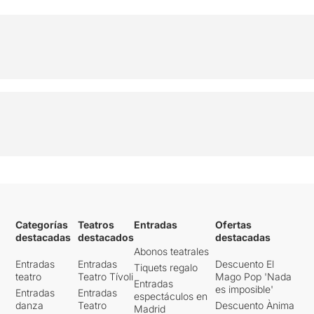
Categorías
Teatros
Entradas
Ofertas
destacadas
destacados
destacadas
Abonos teatrales
Entradas
Entradas
Descuento El
Tiquets regalo
teatro
Teatro Tívoli
Mago Pop 'Nada
Entradas
es imposible'
Entradas
Entradas
espectáculos en
danza
Teatro
Descuento Ànima
Madrid