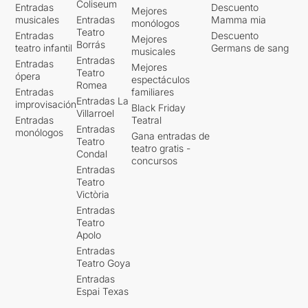
Coliseum
Entradas
Descuento
Mejores
musicales
Entradas
Mamma mia
monólogos
Teatro
Entradas
Descuento
Mejores
Borrás
teatro infantil
Germans de sang
musicales
Entradas
Entradas
Mejores
Teatro
ópera
espectáculos
Romea
Entradas
familiares
Entradas La
improvisación
Black Friday
Villarroel
Entradas
Teatral
Entradas
monólogos
Gana entradas de
Teatro
teatro gratis -
Condal
concursos
Entradas
Teatro
Victòria
Entradas
Teatro
Apolo
Entradas
Teatro Goya
Entradas
Espai Texas