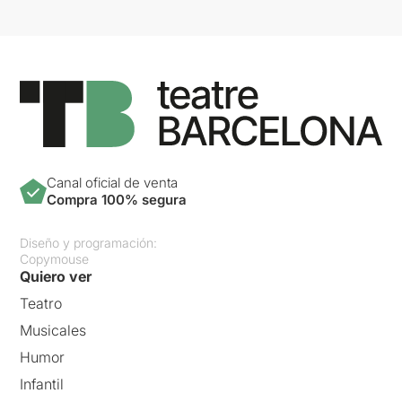
Canal oficial de venta
Compra 100% segura
Diseño y programación:
Copymouse
Quiero ver
Teatro
Musicales
Humor
Infantil