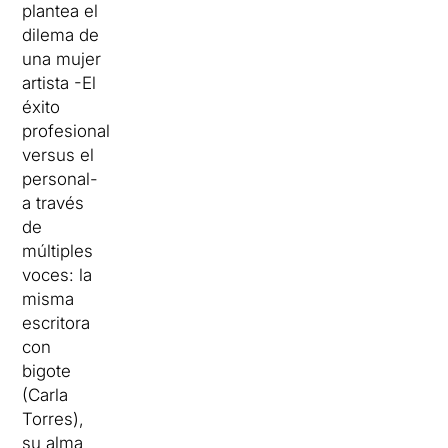
plantea el
dilema de
una mujer
artista -El
éxito
profesional
versus el
personal-
a través
de
múltiples
voces: la
misma
escritora
con
bigote
(Carla
Torres),
su alma