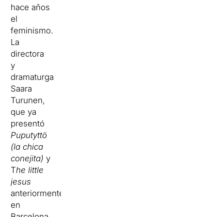
hace años
el
feminismo.
La
directora
y
dramaturga
Saara
Turunen,
que ya
presentó
Puputyttö
(la chica
conejita)
y
T
he little
jesus
anteriormente
en
Barcelona,