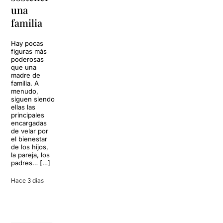
La música
una
toda una
volverá a
familia
llenar la casa
vida
de los Von
Trapp.
Hay pocas
Sonrisas y
Sol, playa,
figuras más
lágrimas, uno
cócteles y un
poderosas
de los
resort
que una
grandes
paradisíaco. El
madre de
clásicos de la
escenario
familia. A
historia del
parece
menudo,
teatro musical,
perfecto para
siguen siendo
llegará al
desconectar de
ellas las
Teatre Apolo
la rutina, pero
principales
del […]
una
encargadas
conversación
de velar por
inoportuna
27 julio 2026
el bienestar
puede
de los hijos,
convertir unas
la pareja, los
vacaciones
padres… […]
entre amigos
en una revisión
Hace 3 dias
completa […]
28 julio 2026