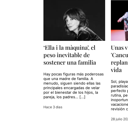
‘Ella i la màquina’, el
Unas v
peso inevitable de
'Cancu
sostener una familia
replan
vida
Hay pocas figuras más poderosas
que una madre de familia. A
Sol, playa
menudo, siguen siendo ellas las
paradisía
principales encargadas de velar
perfecto 
por el bienestar de los hijos, la
rutina, p
pareja, los padres… […]
inoportun
vacacione
Hace 3 dias
revisión 
28 julio 20