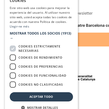
cookies
SPANISH
Condiciones de uso
Este sitio web usa cookies para mejorar la
experiencia del usuario. Al utilizar nuestro
Comunicaciones comerciales y Newsletter
sitio web, usted acepta todas las cookies de
Anuncia’t
acuerdo con nuestra Política de cookies.
Quiero recibir la newsletter de Teatre Barcelona
Llegir-ne més
MOSTRAR TODOS LOS SOCIOS
(1913)
→
COOKIES ESTRICTAMENTE
NECESARIAS
COOKIES DE RENDIMIENTO
COOKIES DE PREFERENCIAS
Con el apoyo de
COOKIES DE FUNCIONALIDAD
COOKIES NO CLASIFICADAS
Medio de comunicación asociado a
ACEPTAR TODO
MOSTRAR DETALLES