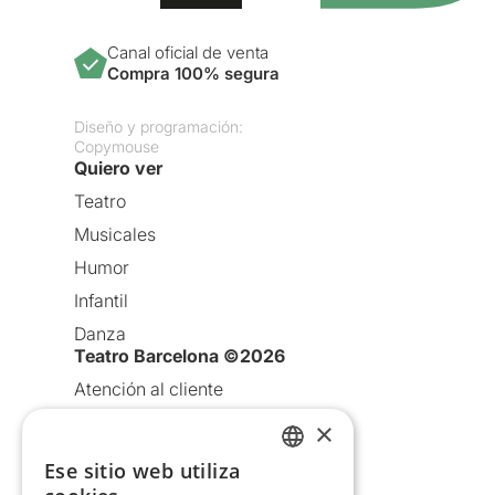
Canal oficial de venta
Compra 100% segura
Diseño y programación:
Copymouse
Quiero ver
Teatro
Musicales
Humor
Infantil
Danza
Teatro Barcelona ©2026
Atención al cliente
Aviso legal
×
Política de privacidad
Ese sitio web utiliza
CATALAN
Política de Cookies