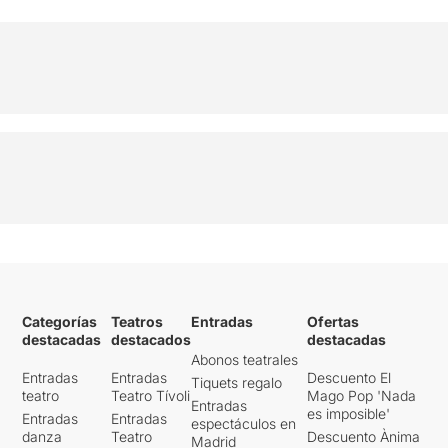
Categorías
Teatros
Entradas
Ofertas
destacadas
destacados
destacadas
Abonos teatrales
Entradas
Entradas
Descuento El
Tiquets regalo
teatro
Teatro Tívoli
Mago Pop 'Nada
Entradas
es imposible'
Entradas
Entradas
espectáculos en
danza
Teatro
Descuento Ànima
Madrid