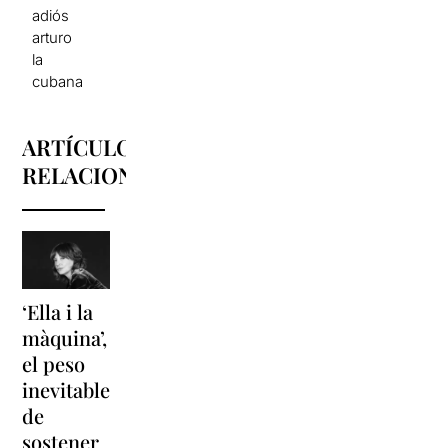
adiós
arturo
la
cubana
ARTÍCULOS
RELACIONADOS
‘Ella i la
'Sonrisas
Unas
màquina’,
y
vacaciones
el peso
lágrimas'
en
inevitable
vuelve a
'Cancun'
de
Barcelona
para
sostener