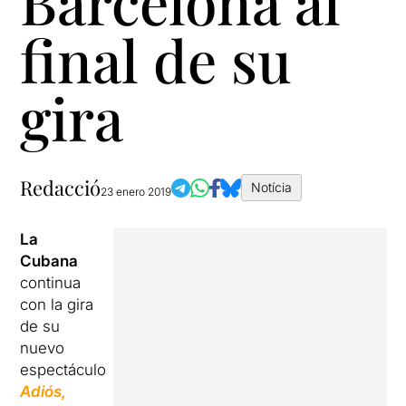
Barcelona al
final de su
gira
Redacció
Notícia
23 enero 2019
La
Cubana
continua
con la gira
de su
nuevo
espectáculo
Adiós,