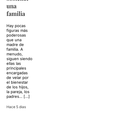
replantear
La música
una
toda una
volverá a
familia
llenar la casa
vida
de los Von
Trapp.
Hay pocas
Sonrisas y
Sol, playa,
figuras más
lágrimas, uno
cócteles y un
poderosas
de los
resort
que una
grandes
paradisíaco. El
madre de
clásicos de la
escenario
familia. A
historia del
parece
menudo,
teatro musical,
perfecto para
siguen siendo
llegará al
desconectar de
ellas las
Teatre Apolo
la rutina, pero
principales
del […]
una
encargadas
conversación
de velar por
inoportuna
27 julio 2026
el bienestar
puede
de los hijos,
convertir unas
la pareja, los
vacaciones
padres… […]
entre amigos
en una revisión
Hace 5 dias
completa […]
28 julio 2026