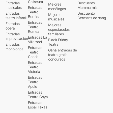
Coliseum
Entradas
Descuento
Mejores
musicales
Entradas
Mamma mia
monólogos
Teatro
Entradas
Descuento
Mejores
Borrás
teatro infantil
Germans de sang
musicales
Entradas
Entradas
Mejores
Teatro
ópera
espectáculos
Romea
Entradas
familiares
Entradas La
improvisación
Black Friday
Villarroel
Entradas
Teatral
Entradas
monólogos
Gana entradas de
Teatro
teatro gratis -
Condal
concursos
Entradas
Teatro
Victòria
Entradas
Teatro
Apolo
Entradas
Teatro Goya
Entradas
Espai Texas