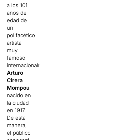
a los 101
años de
edad de
un
polifacético
artista
muy
famoso
internacionalmente,
Arturo
Cirera
Mompou
,
nacido en
la ciudad
en 1917.
De esta
manera,
el público