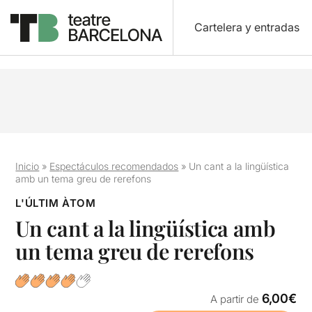
Cartelera y entradas
Inicio
»
Espectáculos recomendados
»
Un cant a la lingüística
amb un tema greu de rerefons
L'ÚLTIM ÀTOM
Un cant a la lingüística amb
un tema greu de rerefons
6,00€
A partir de