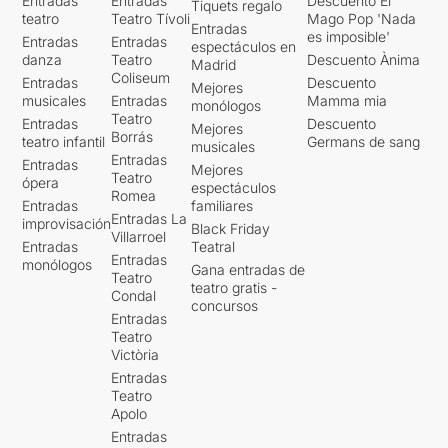
Entradas
Entradas
Descuento El
Tiquets regalo
teatro
Teatro Tívoli
Mago Pop 'Nada
Entradas
es imposible'
Entradas
Entradas
espectáculos en
danza
Teatro
Descuento Ànima
Madrid
Coliseum
Entradas
Descuento
Mejores
musicales
Entradas
Mamma mia
monólogos
Teatro
Entradas
Descuento
Mejores
Borrás
teatro infantil
Germans de sang
musicales
Entradas
Entradas
Mejores
Teatro
ópera
espectáculos
Romea
Entradas
familiares
Entradas La
improvisación
Black Friday
Villarroel
Entradas
Teatral
Entradas
monólogos
Gana entradas de
Teatro
teatro gratis -
Condal
concursos
Entradas
Teatro
Victòria
Entradas
Teatro
Apolo
Entradas