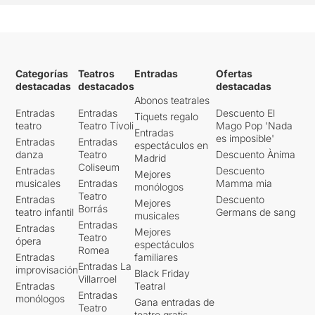
Categorías
Teatros
Entradas
Ofertas
destacadas
destacados
destacadas
Abonos teatrales
Entradas
Entradas
Descuento El
Tiquets regalo
teatro
Teatro Tívoli
Mago Pop 'Nada
Entradas
es imposible'
Entradas
Entradas
espectáculos en
danza
Teatro
Descuento Ànima
Madrid
Coliseum
Entradas
Descuento
Mejores
musicales
Entradas
Mamma mia
monólogos
Teatro
Entradas
Descuento
Mejores
Borrás
teatro infantil
Germans de sang
musicales
Entradas
Entradas
Mejores
Teatro
ópera
espectáculos
Romea
Entradas
familiares
Entradas La
improvisación
Black Friday
Villarroel
Entradas
Teatral
Entradas
monólogos
Gana entradas de
Teatro
teatro gratis -