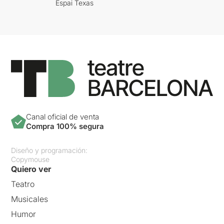
Espai Texas
Canal oficial de venta
Compra 100% segura
Diseño y programación:
Copymouse
Quiero ver
Teatro
Musicales
Humor