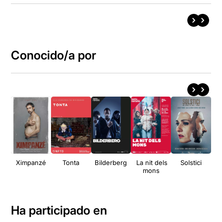
Conocido/a por
Ximpanzé
Tonta
Bilderberg
La nit dels
Solstici
K
mons
Ha participado en