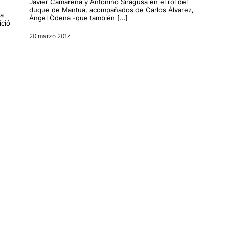
Javier Camarena y Antonino Siragusa en el rol del
duque de Mantua, acompañados de Carlos Álvarez,
na
Ángel Òdena -que también […]
ició
20 marzo 2017