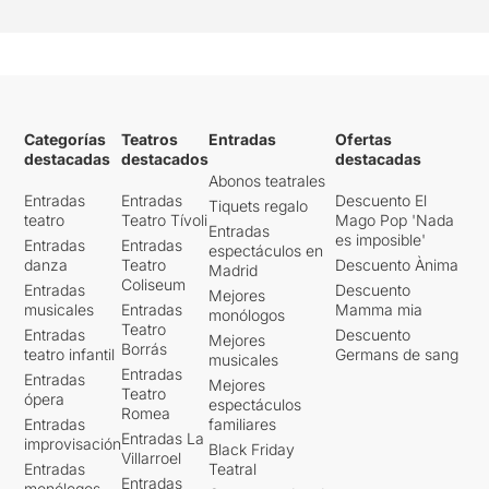
Categorías
Teatros
Entradas
Ofertas
destacadas
destacados
destacadas
Abonos teatrales
Entradas
Entradas
Descuento El
Tiquets regalo
teatro
Teatro Tívoli
Mago Pop 'Nada
Entradas
es imposible'
Entradas
Entradas
espectáculos en
danza
Teatro
Descuento Ànima
Madrid
Coliseum
Entradas
Descuento
Mejores
musicales
Entradas
Mamma mia
monólogos
Teatro
Entradas
Descuento
Mejores
Borrás
teatro infantil
Germans de sang
musicales
Entradas
Entradas
Mejores
Teatro
ópera
espectáculos
Romea
Entradas
familiares
Entradas La
improvisación
Black Friday
Villarroel
Entradas
Teatral
Entradas
monólogos