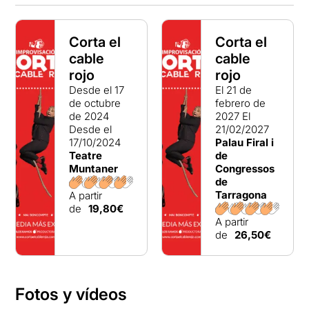
Corta el
Corta el
cable
cable
rojo
rojo
Desde el 17
El 21 de
de octubre
febrero de
de 2024
2027
El
Desde el
21/02/2027
17/10/2024
Palau Firal i
Teatre
de
Muntaner
Congressos
de
Tarragona
A partir
de
19,80€
A partir
de
26,50€
Fotos y vídeos