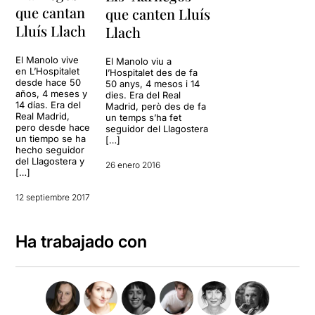
que cantan
que canten Lluís
Lluís Llach
Llach
El Manolo vive
El Manolo viu a
en L’Hospitalet
l’Hospitalet des de fa
desde hace 50
50 anys, 4 mesos i 14
años, 4 meses y
dies. Era del Real
14 días. Era del
Madrid, però des de fa
Real Madrid,
un temps s’ha fet
pero desde hace
seguidor del Llagostera
un tiempo se ha
[…]
hecho seguidor
del Llagostera y
26 enero 2016
[…]
12 septiembre 2017
Ha trabajado con