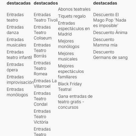
destacadas
destacados
destacadas
Abonos teatrales
Entradas
Entradas
Descuento El
Tiquets regalo
teatro
Teatro Tívoli
Mago Pop 'Nada
Entradas
es imposible'
Entradas
Entradas
espectáculos en
danza
Teatro
Descuento Ànima
Madrid
Coliseum
Entradas
Descuento
Mejores
musicales
Entradas
Mamma mia
monólogos
Teatro
Entradas
Descuento
Mejores
Borrás
teatro infantil
Germans de sang
musicales
Entradas
Entradas
Mejores
Teatro
ópera
espectáculos
Romea
Entradas
familiares
Entradas La
improvisación
Black Friday
Villarroel
Entradas
Teatral
Entradas
monólogos
Gana entradas de
Teatro
teatro gratis -
Condal
concursos
Entradas
Teatro
Victòria
Entradas
Teatro