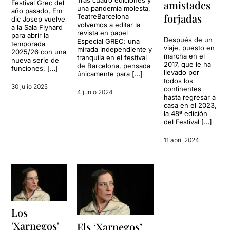
Tras cuatro ediciones y
amistades
Festival Grec del
una pandemia molesta,
año pasado, Em
forjadas
TeatreBarcelona
dic Josep vuelve
volvemos a editar la
a la Sala Flyhard
revista en papel
para abrir la
Después de un
Especial GREC: una
temporada
viaje, puesto en
mirada independiente y
2025/26 con una
marcha en el
tranquila en el festival
nueva serie de
2017, que le ha
de Barcelona, pensada
funciones, […]
llevado por
únicamente para […]
todos los
30 julio 2025
continentes
4 junio 2024
hasta regresar a
casa en el 2023,
la 48ª edición
del Festival […]
11 abril 2024
Los
'Xarnegos'
Els ‘Xarnegos’