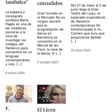
tambalea"
entendidos
Del 27 de mayo al 3 de
junio llega al Gran
La bailaora y
Teatre del Liceu, el
Gran formato en
coreógrafa
esperado espectáculo
el Mercado No es
sevillana María
de flamenco
ningún secreto
Pagés es una de
contemporáneo De
que la
las creadoras
Scheherazade a Yo,
programación de
pioneras a la
Carmen que tuvo que
danza en
hora de
posponerse debido
Barcelona se
investigar los
[…]
concentra en el
códigos del
Mercat de les
flamenco para
Flors, la casa de
20 mayo 2022
convertirlo en un
la danza. El […]
lenguaje
contemporáneo
5 octubre 2023
y vivo. […]
6 marzo 2024
F.
El Liceu