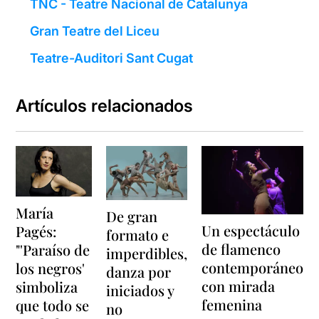
TNC - Teatre Nacional de Catalunya
Gran Teatre del Liceu
Teatre-Auditori Sant Cugat
Artículos relacionados
María
De gran
Un espectáculo
Pagés:
formato e
de flamenco
"'Paraíso de
imperdibles,
contemporáneo
los negros'
danza por
con mirada
simboliza
iniciados y
femenina
que todo se
no