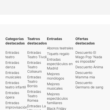
Categorías
Teatros
Entradas
Ofertas
destacadas
destacados
destacadas
Abonos teatrales
Entradas
Entradas
Descuento El
Tiquets regalo
teatro
Teatro Tívoli
Mago Pop 'Nada
Entradas
es imposible'
Entradas
Entradas
espectáculos en
danza
Teatro
Descuento Ànima
Madrid
Coliseum
Entradas
Descuento
Mejores
musicales
Entradas
Mamma mia
monólogos
Teatro
Entradas
Descuento
Mejores
Borrás
teatro infantil
Germans de sang
musicales
Entradas
Entradas
Mejores
Teatro
ópera
espectáculos
Romea
Entradas
familiares
Entradas La
improvisación
Black Friday