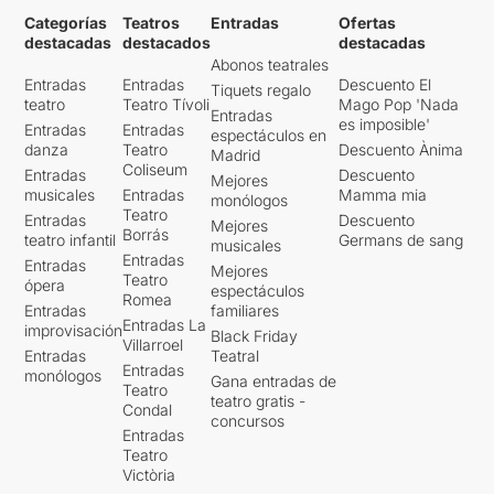
Categorías
Teatros
Entradas
Ofertas
destacadas
destacados
destacadas
Abonos teatrales
Entradas
Entradas
Descuento El
Tiquets regalo
teatro
Teatro Tívoli
Mago Pop 'Nada
Entradas
es imposible'
Entradas
Entradas
espectáculos en
danza
Teatro
Descuento Ànima
Madrid
Coliseum
Entradas
Descuento
Mejores
musicales
Entradas
Mamma mia
monólogos
Teatro
Entradas
Descuento
Mejores
Borrás
teatro infantil
Germans de sang
musicales
Entradas
Entradas
Mejores
Teatro
ópera
espectáculos
Romea
Entradas
familiares
Entradas La
improvisación
Black Friday
Villarroel
Entradas
Teatral
Entradas
monólogos
Gana entradas de
Teatro
teatro gratis -
Condal
concursos
Entradas
Teatro
Victòria