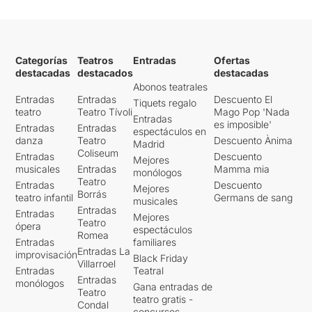
Categorías
Teatros
Entradas
Ofertas
destacadas
destacados
destacadas
Abonos teatrales
Entradas
Entradas
Descuento El
Tiquets regalo
teatro
Teatro Tívoli
Mago Pop 'Nada
Entradas
es imposible'
Entradas
Entradas
espectáculos en
danza
Teatro
Descuento Ànima
Madrid
Coliseum
Entradas
Descuento
Mejores
musicales
Entradas
Mamma mia
monólogos
Teatro
Entradas
Descuento
Mejores
Borrás
teatro infantil
Germans de sang
musicales
Entradas
Entradas
Mejores
Teatro
ópera
espectáculos
Romea
Entradas
familiares
Entradas La
improvisación
Black Friday
Villarroel
Entradas
Teatral
Entradas
monólogos
Gana entradas de
Teatro
teatro gratis -
Condal
concursos