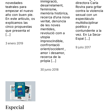
immigració,
novedades
directora Carla
desarrelament,
teatrales para
Rovira para gritar
feminisme,
empezar el nuevo
contra la violencia
memòria històrica,
año con buen pie.
sexual con un
recerca d’una nova
En este artículo, os
espectáculo
veritat, denúncia
explicamos las
multidisciplinar
de les noves
cinco propuestas
poético y
mentides,
que presenta el
contundente a la
revolució com a
[…]
vez. En La Seca-
utopia
Espai […]
imprescindible,
3 enero 2019
confrontació
9 julio 2017
orient/occident ,
amor i desamor,
recerca de la
pròpia […]
30 junio 2018
Especial