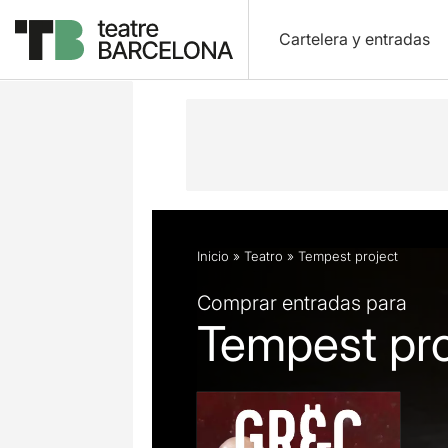
Cartelera y entradas
Descripción
Ficha artística
Opini
Inicio
»
Teatro
»
Tempest project
Comprar entradas para
Tempest pro