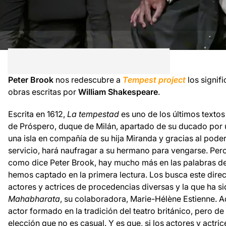
Peter Brook
nos redescubre a
Tempest projec
t
los signif
obras escritas por
William Shakespeare
.
Escrita en 1612,
La tempestad
es uno de los últimos textos
de Próspero, duque de Milán, apartado de su ducado por
una isla en compañía de su hija Miranda y gracias al poder d
servicio, hará naufragar a su hermano para vengarse. Pero
como dice Peter Brook, hay mucho más en las palabras de
hemos captado en la primera lectura. Los busca este dire
actores y actrices de procedencias diversas y la que ha s
Mahabharata
, su colaboradora, Marie-Hélène Estienne. A
actor formado en la tradición del teatro británico, pero d
elección que no es casual. Y es que, si los actores y actri