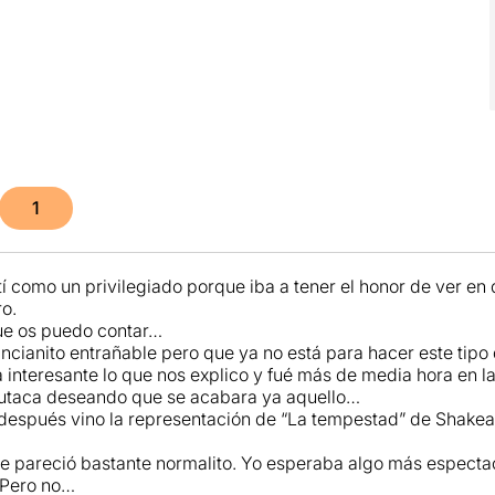
1
í como un privilegiado porque iba a tener el honor de ver en 
ro.
e os puedo contar…
ancianito entrañable pero que ya no está para hacer este tip
 interesante lo que nos explico y fué más de media hora en l
butaca deseando que se acabara ya aquello…
después vino la representación de “La tempestad” de Shakea
…
e pareció bastante normalito. Yo esperaba algo más espectac
 Pero no…