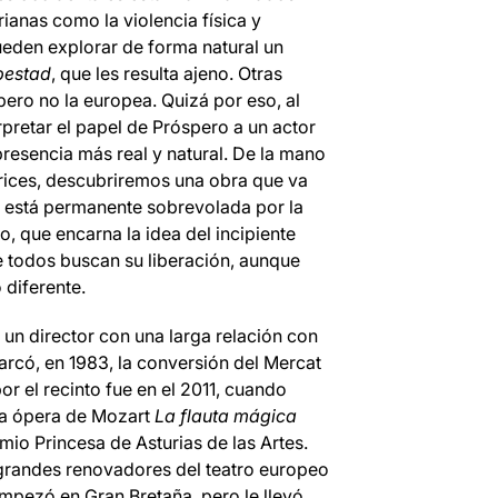
ianas como la violencia física y
 pueden explorar de forma natural un
pestad
, que les resulta ajeno. Otras
pero no la europea. Quizá por eso, al
pretar el papel de Próspero a un actor
presencia más real y natural. De la mano
rices, descubriremos una obra que va
e está permanente sobrevolada por la
io, que encarna la idea del incipiente
aje todos buscan su liberación, aunque
 diferente.
, un director con una larga relación con
rcó, en 1983, la conversión del Mercat
or el recinto fue en el 2011, cuando
 la ópera de Mozart
La flauta mágica
remio Princesa de Asturias de las Artes.
 grandes renovadores del teatro europeo
empezó en Gran Bretaña, pero le llevó,