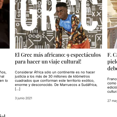
El Grec más africano: 9 espectáculos
F. C
para hacer un viaje cultural!
piel
debe
años,
Considerar África sólo un continente es no hacer
nal
justicia a los más de 30 millones de kilómetros
Franc
 en lo
cuadrados que conforman este territorio exótico,
como 
enorme y desconocido. De Marruecos a Sudáfrica,
edició
[…]
cultur
3 junio 2021
27 ma
ial