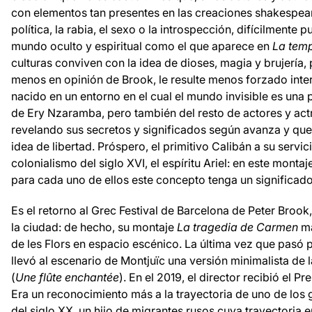
con elementos tan presentes en las creaciones shakespear
política, la rabia, el sexo o la introspección, difícilmente
mundo oculto y espiritual como el que aparece en
La tem
culturas conviven con la idea de dioses, magia y brujería, 
menos en opinión de Brook, le resulte menos forzado inter
nacido en un entorno en el cual el mundo invisible es una 
de Ery Nzaramba, pero también del resto de actores y act
revelando sus secretos y significados según avanza y qu
idea de libertad. Próspero, el primitivo Calibán a su servic
colonialismo del siglo XVI, el espíritu Ariel: en este mont
para cada uno de ellos este concepto tenga un significado
Es el retorno al Grec Festival de Barcelona de Peter Brook
la ciudad: de hecho, su montaje
La tragedia de Carmen
ma
de les Flors en espacio escénico. La última vez que pasó p
llevó al escenario de Montjuïc una versión minimalista de
(
Une flûte enchantée
). En el 2019, el director recibió el P
Era un reconocimiento más a la trayectoria de uno de los
del siglo XX, un hijo de migrantes rusos cuya trayectoria 