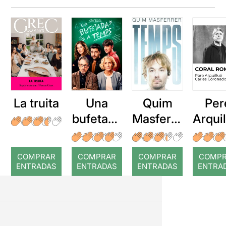
La truita
Una
Quim
Per
bufetada
Masferre
Arqui
a temps
r: Temps
: Cor
romp
COMPRAR
COMPRAR
COMPRAR
COMP
ENTRADAS
ENTRADAS
ENTRADAS
ENTRA