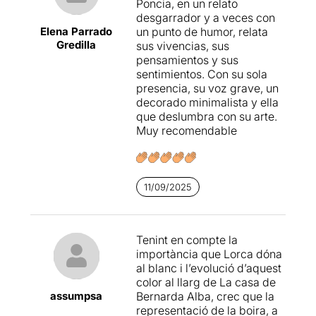
Poncia, en un relato
sido testigo de una tragedia
desgarrador y a veces con
y que conoce todos los
Elena Parrado
un punto de humor, relata
secretos de la casa. Y lo
Gredilla
sus vivencias, sus
hace a través de flashbacks,
pensamientos y sus
monólogos y pequeños
sentimientos. Con su sola
diálogos que forman parte
presencia, su voz grave, un
de la obra original. Es cierto
decorado minimalista y ella
que se introduce texto nuevo
que deslumbra con su arte.
y se amplía la historia de la
Muy recomendable
criada con algunos datos
que no teníamos, pero lo que
está claro es que cuando
resuenan las palabras de
11/09/2025
Lorca
se nota… y mucho.
Además, no es solo Poncia
la que habla, puesto que a
ratos aparecen –como si
Tenint en compte la
fueran fantasmas de un
importància que Lorca dóna
tiempo pasado- la misma
al blanc i l’evolució d’aquest
Bernarda, María Josefa, y
color al llarg de La casa de
otras…
assumpsa
Bernarda Alba, crec que la
representació de la boira, a