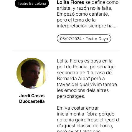
Lolita Flores
se define como
Teatre Barcelona
artista, y razón no le falta.
Empezó como cantante,
pero el tema de la
interpretación siempre ha
ido apareciendo a lo largo
de su carrera. En el cine, el
06/07/2024 - Teatre Goya
punto de inflexión fue la
película
Rencor
, pero quizás
es en el mundo del teatro
Lolita Flores es posa en la
donde más ha podido
pell de Poncia, personatge
exhibir sus dotes
secundari de “La casa de
interpretativas durante más
Bernarda Alba” però a
tiempo. En el 2005 debutó
través del qual vivim també
con
Ana en el trópico
, que
les emocions dels altres
resultó un gran éxito, y
Jordi Casas
personatges.
después vendrían
Don Juan
Duocastella
Tenorio
,
Sofocos
y
Em va costar entrar
especialmente
La plaza del
inicialment a l’obra perquè
diamante
, que significaría
no tenia gaire fresc el record
un punto y aparte en su
d’aquest clàssic de Lorca,
carrera y la carta de
però aviat Lolita ens
presentación más