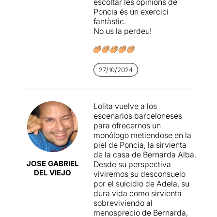
escoltar les opinions de
Poncia és un exercici
La puesta en escena es más
fantàstic.
conceptual que realista, y en
No us la perdeu!
base a unas teles colgadas y
unos cuántos juegos de
luces consigue que
pasemos por varios lugares
27/10/2024
de la mente del personaje.
En este sentido, la dirección
de Luque también es
acertada, consiguiendo que
Lolita vuelve a los
la simplicidad y la
escenarios barceloneses
abstracción del entorno cree
para ofrecernos un
imágenes potentes pero no
monólogo metiendose en la
distraigan de lo que
piel de Poncia, la sirvienta
realmente importa: el texto,
de la casa de Bernarda Alba.
la palabra y este personaje
JOSE GABRIEL
Desde su perspectiva
universal que representa
DEL VIEJO
viviremos su desconsuelo
tantas y tantas cosas.
por el suicidio de Adela, su
dura vida como sirvienta
sobreviviendo al
menosprecio de Bernarda,