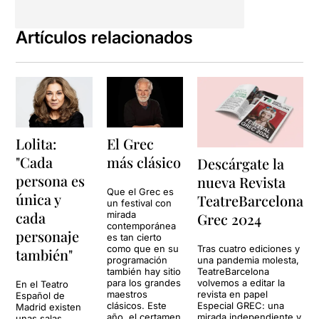
Artículos relacionados
Lolita:
El Grec
"Cada
más clásico
Descárgate la
persona es
nueva Revista
Que el Grec es
única y
TeatreBarcelona
un festival con
cada
mirada
Grec 2024
contemporánea
personaje
es tan cierto
Tras cuatro ediciones y
como que en su
también"
una pandemia molesta,
programación
TeatreBarcelona
también hay sitio
volvemos a editar la
para los grandes
En el Teatro
revista en papel
maestros
Español de
Especial GREC: una
clásicos. Este
Madrid existen
mirada independiente y
año, el certamen
unas salas