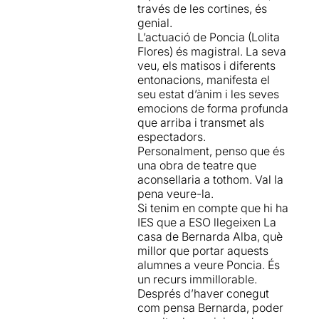
Lolita Flores
se mimetiza
través de les cortines, és
con Poncia de una manera
genial.
que hasta ahora no le
L’actuació de Poncia (Lolita
habíamos visto con ningún
Flores) és magistral. La seva
otro personaje. La fuerza
veu, els matisos i diferents
popular y telúrica de
entonacions, manifesta el
muchos personajes
seu estat d’ànim i les seves
lorquianos encuentran en la
emocions de forma profunda
actriz el vehículo más
que arriba i transmet als
adecuado. Flores hace una
espectadors.
gran interpretación, llena de
Personalment, penso que és
matices, y nos regala toda la
una obra de teatre que
energía de un personaje que
aconsellaria a tothom. Val la
antes que ella han
pena veure-la.
interpretado grandes
Si tenim en compte que hi ha
actrices de todos los
IES que a ESO llegeixen La
rincones del mundo: Antonia
casa de Bernarda Alba, què
Herrero, Mari Carmen
millor que portar aquests
Prendes, María Galiana,
alumnes a veure Poncia. És
Julieta Serrano, Florinda
un recurs immillorable.
Chico, Rosa María Sarda,
Després d’haver conegut
Joan Plowright, Ane
com pensa Bernarda, poder
Gabarain, etc.