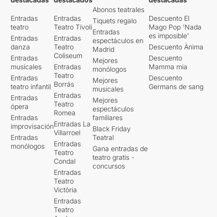
Abonos teatrales
Entradas
Entradas
Descuento El
Tiquets regalo
teatro
Teatro Tívoli
Mago Pop 'Nada
Entradas
es imposible'
Entradas
Entradas
espectáculos en
danza
Teatro
Descuento Ànima
Madrid
Coliseum
Entradas
Descuento
Mejores
musicales
Entradas
Mamma mia
monólogos
Teatro
Entradas
Descuento
Mejores
Borrás
teatro infantil
Germans de sang
musicales
Entradas
Entradas
Mejores
Teatro
ópera
espectáculos
Romea
Entradas
familiares
Entradas La
improvisación
Black Friday
Villarroel
Entradas
Teatral
Entradas
monólogos
Gana entradas de
Teatro
teatro gratis -
Condal
concursos
Entradas
Teatro
Victòria
Entradas
Teatro