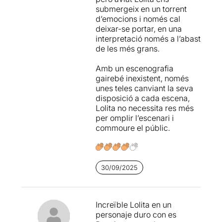
submergeix en un torrent
importante ante el público
d’emocions i només cal
catalán. A partir de ahí ha
deixar-se portar, en una
ido alternante comedias
interpretació només a l’abast
donde ella era el reclamo
de les més grans.
más importante con dramas
clásicos, como por ejemplo
Amb un escenografia
Fedra
o esta
Poncia
. En los
gairebé inexistent, només
dos últimos casos, la
unes teles canviant la seva
dirección ha sido de
Luis
disposició a cada escena,
Luque
.
Lolita no necessita res més
per omplir l’escenari i
Poncia
quiere ser el retrato
commoure el públic.
ampliado de uno de los
personajes más apreciados
de
La casa de Bernarda
Alba
. La obra empieza allá
donde acaba la otra, con el
30/09/2025
suicidio de Adela, pero más
que una continuación
temporal lo que se quiere
Increïble Lolita en un
conseguir es meternos en la
personaje duro con es
cabeza de una mujer que ha