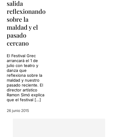
salida
regusto amargo. Es lo que
tiene esto de escribir sobre
reflexionando
familias terribles…
sobre la
maldad y el
pasado
cercano
El Festival Grec
arrancará el 1 de
julio con teatro y
danza que
reflexiona sobre la
maldad y nuestro
pasado reciente. El
director artístico
Ramon Simó explica
que el festival […]
26 junio 2015