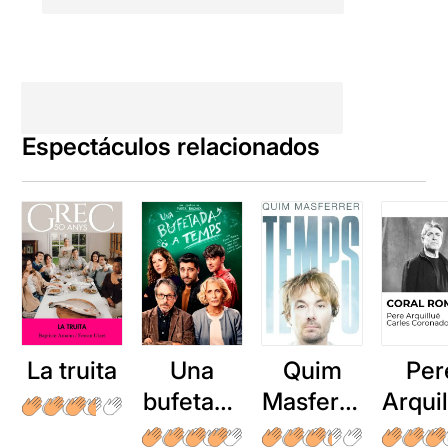
Espectáculos relacionados
La truita
Una
Quim
Per
bufetada
Masferre
Arqui
a temps
r: Temps
: Cor