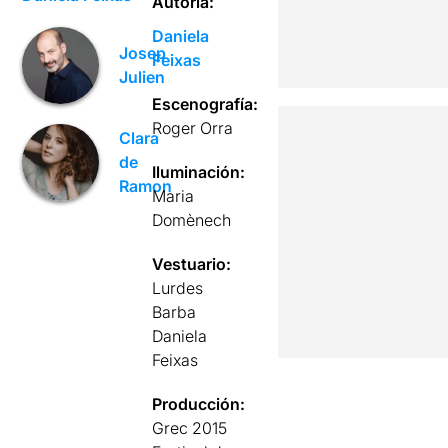
Autoría:
Daniela
Josep
Feixas
Julien
Escenografía:
Roger Orra
Clara
de
Iluminación:
Ramon
Maria
Domènech
Vestuario:
Lurdes
Barba
Daniela
Feixas
Producción:
Grec 2015