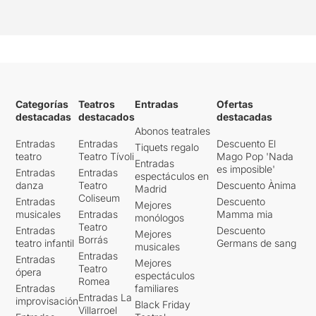
Categorías
Teatros
Entradas
Ofertas
destacadas
destacados
destacadas
Abonos teatrales
Entradas
Entradas
Descuento El
Tiquets regalo
teatro
Teatro Tívoli
Mago Pop 'Nada
Entradas
es imposible'
Entradas
Entradas
espectáculos en
danza
Teatro
Descuento Ànima
Madrid
Coliseum
Entradas
Descuento
Mejores
musicales
Entradas
Mamma mia
monólogos
Teatro
Entradas
Descuento
Mejores
Borrás
teatro infantil
Germans de sang
musicales
Entradas
Entradas
Mejores
Teatro
ópera
espectáculos
Romea
Entradas
familiares
Entradas La
improvisación
Black Friday
Villarroel