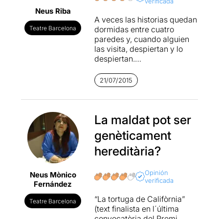
verificada
Neus Riba
A veces las historias quedan
Teatre Barcelona
dormidas entre cuatro
paredes y, cuando alguien
las visita, despiertan y lo
despiertan.
La
tortuga de California
es
21/07/2015
una reflexión sobre la
maldad, pero también un
thriller familiar de los que
engancha, puesto al servicio
La maldat pot ser
de cuatro grandes actores (a
genèticament
destacar la más joven, Clara
de Ramón, y la más grande,
hereditària?
una genial Ana Güell que
hace olvidar que está
Opinión
Neus Mònico
actuando). El factor humano
verificada
Fernández
es el punto fuerte de un
montaje sencillo, bonito, y
“La tortuga de Califòrnia”
Teatre Barcelona
que consigue crear en el
(text finalista en l´última
público este efecto voyeur,
convocatòria del Premi