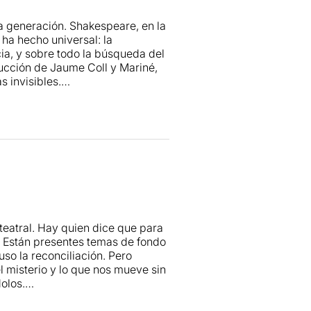
 generación. Shakespeare, en la
ha hecho universal: la
icia, y sobre todo la búsqueda del
ducción de Jaume Coll y Mariné,
s invisibles.
compañía. La Perla 29 ha
ado, donde la proximidad y la
efectos digitales ni
e parece surgida de las propias
e el público entre en un clima de
Tempestat.
s
 y oscila entre la aventura
 la dimensión mítica de la obra
alibán no son simples figuras
speranzas que el elenco logra
 teatral. Hay quien dice que para
d. Están presentes temas de fondo
oler como Próspero. Su presencia
luso la reconciliación. Pero
dulación de la voz da sentido a
l misterio y lo que nos mueve sin
óspero transmite sabiduría y
olos.
a obra. A su lado, Clara de Ramon
 y efectista interpretada por