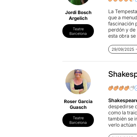
La Tempestat
Jordi Bosch
que a menudo
Argelich
fascinación p
perdón y de 
Teatre
Barcelona
esta obra se
El montaje qu
convertido a
29/09/2025 - 
sencillez ma
escenografía
sombras y, s
misterio y d
Shakesp
El texto de 
marinera y l
sin perder a
simbólicas: 
Shakespear
Roser Garcia
transmitir.
despedirse d
Guasch
Uno de los g
como la traic
escénica tie
también se i
Teatre
un personaje
Barcelona
verlo actúan
cansancio, od
aporta fresc
Este efecto 