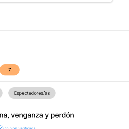
7
Espectadores/as
ena, venganza y perdón
Opinión verificada