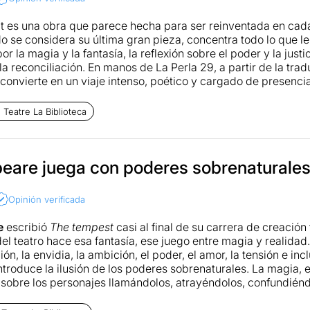
 es una obra que parece hecha para ser reinventada en cada
 se considera su última gran pieza, concentra todo lo que le 
or la magia y la fantasía, la reflexión sobre el poder y la just
la reconciliación. En manos de La Perla 29, a partir de la tra
 convierte en un viaje intenso, poético y cargado de presencia
e dirige Oriol Broggi no se entiende sin la trayectoria de la 
l Teatro de la Biblioteca en un espacio reconocible, casi sagr
Teatre La Biblioteca
terial se convierten en sus instrumentos. Aquí no hay grandes 
s exuberantes: hay tierra, arena, troncos, una iluminación qu
obre todo, la palabra. Esta apuesta por lo esencial permite qu
e intimidad que encaja a la perfección con el universo de La 
eare juega con poderes sobrenaturale
Shakespeare se mueve a caballo entre la comedia y la tragedia,
a alegoría moral. En este sentido, la producción sabe respetar
Opinión verificada
 la humanidad de los personajes. Próspero, Miranda, Ariel o C
son seres de carne y hueso, con contradicciones, miedos y e
e
escribió
The tempest
casi al final de su carrera de creación
el teatro hace esa fantasía, ese juego entre magia y realida
randes atractivos del montaje es la interpretación de Lluís S
ión, la envidia, la ambición, el poder, el amor, la tensión e inc
ne una fuerza magnética: cada pausa, cada silencio, cada mo
ntroduce la ilusión de los poderes sobrenaturales. La magia, e
 que es a la vez brujo, padre y gobernante destronado. Su Pr
 sobre los personajes llamándolos, atrayéndolos, confundiénd
io y ternura, y al final se convierte en el corazón moral de l
ura y verdad a Miranda, mostrándola curiosa y esperanzada.
se consigue con la música delicada, exquisita, suave, profunda