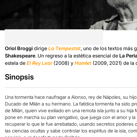
Oriol Broggi
dirige
La Tempestat
, uno de los textos más
Shakespeare
. Un regreso a la estética esencial de
La Perl
estela de
El Rey Lear
(2008) y
Hamlet
(2009, 2021) de la
Sinopsis
Una tormenta hace naufragar a Alonso, rey de Nápoles, su hij
Ducado de Milán a su hermano. La fatídica tormenta ha sido p
de Milán, quien vive exiliado en una remota isla junto a su hij
pone en marcha su plan vengativo, que juega con el amor y la
recuperar lo que le fue arrebatado, usando secretos poderes 
las ciencias ocultas y sabe controlar los espíritus de la isla, co