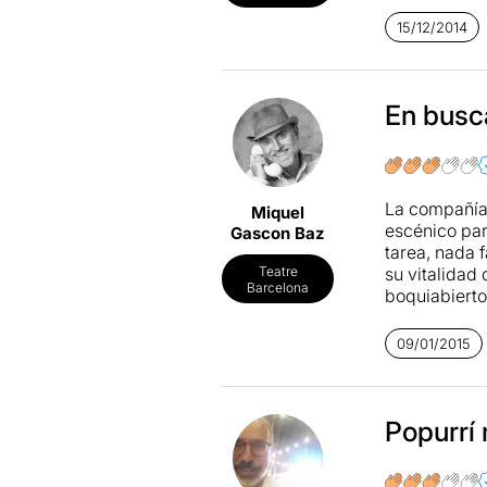
lo han inter
pedir nada má
15/12/2014
Leer más
.
En busc
La compañí
Miquel
escénico par
Gascon Baz
tarea, nada f
su vitalidad
Teatre
Barcelona
boquiabierto
Desgraciadam
09/01/2015
Popurrí