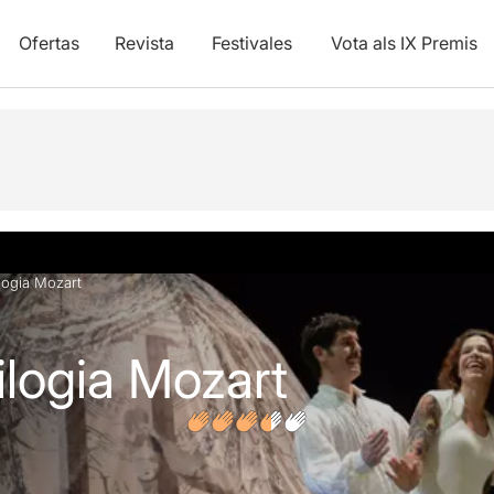
Ofertas
Revista
Festivales
Vota als IX Premis
y vídeos
Opiniones
Artículos
ilogia Mozart
rilogia Mozart