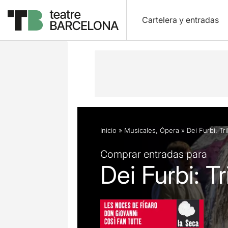
Cartelera y entradas
Descripción
Ficha artística
Fotos 
Inicio
»
Musicales
,
Ópera
»
Dei Furbi: Tr
Comprar entradas para
Dei Furbi: T