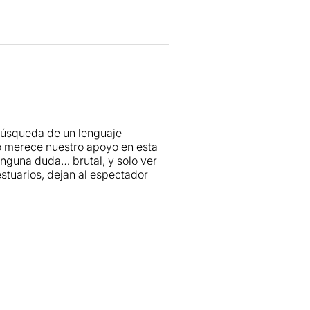
afía e iluminación, no puede
ítica es otro tipo de teatro.
 búsqueda de un lenguaje
so merece nuestro apoyo en esta
 ninguna duda… brutal, y solo ver
stuarios, dejan al espectador
to de mi crónica
aquí
.