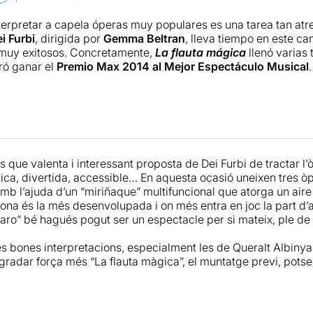
terpretar a capela óperas muy populares es una tarea tan at
i Furbi
, dirigida por
Gemma Beltran
, lleva tiempo en este ca
 muy exitosos. Concretamente,
La flauta mágica
llenó varias
gró ganar el
Premio Max 2014 al Mejor Espectáculo Musical
.
uesta ha sido aún más ambiciosa y atrevida que de costumbr
zart en un solo espectáculo de una hora de duración. Las pi
re libretos de
Lorenzo Da Ponte
, que muchos han intentado
i
es de una complejidad musical y de un peso argumental mu
as bodas de Figaro
.
Dei Furbi
intenta unir personajes y melod
 que valenta i interessant proposta de Dei Furbi de tractar l
do, se acaba rompiendo muy pronto. El resultado final es un 
tica, divertida, accessible… En aquesta ocasió uneixen tres 
eniosos y divertidos, entre los que destaca el repaso argum
mb l’ajuda d’un “miriñaque” multifuncional que atorga un aire 
ona és la més desenvolupada i on més entra en joc la part d’a
aro” bé hagués pogut ser un espectacle per si mateix, ple de 
sta sensación de recortes que se percibe mientras se contem
magnífico y exigente trabajo de todo el equipo artístico. Y po
s bones interpretacions, especialment les de Queralt Albinya
: la infinidad de recursos que da la falda escenográfica idead
radar força més “La flauta màgica”, el muntatge previ, potser 
ran
.