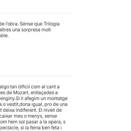
de l’obra. Sense que Trilogia
altres una sorpresa molt
able.
go tan dificil com al cant a
res de Mozart, enllaçades a
 enginy.Si li afegim un montatge
 o vestit,dona igual, pro de una
 deixa indiferent. El nivell de
encaixar mes o menys, sense
com hem sol pasar a la opera, s
ctacle, si la feina ben feta i