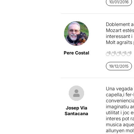
10/01/2016
Doblement agr
Mozart estés
interessant 
Molt agraïts p
Pere Costal
19/12/2015
Una vegada m
capella,i fe
conveniencia
imaginatiu a
Josep Via
utilitat i jo
Santacana
interes pot 
musica aques
allunyen molt