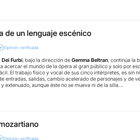
pretado de manera maravillosa. Si añades una buena escenogr
s .. Bueno, que el tió os cague una independencia, pero la pol
a de un lenguaje escénico
Opinión verificada
a
Dei Furbi
, bajo la dirección de
Gemma Beltran
, continúa la
a acercar el mundo de la ópera al gran público y solo por e
ácil. El trabajo físico y vocal de sus cinco intérpretes, es sin
 de entradas, salidas, cambio acelerado de personajes y de ve
 y extenuado, aunque éste no se mueva ni de la silla.
ente lo que menos me gustó fue el espectáculo en sí. El res
 mozartiano
Opinión verificada