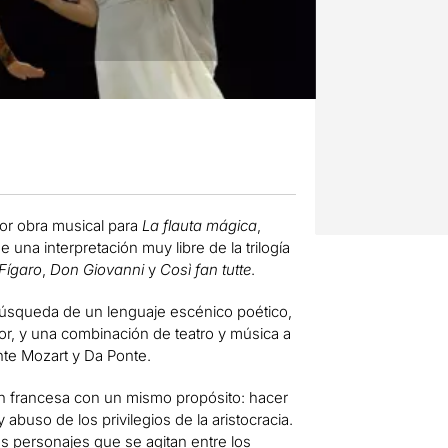
or obra musical para
La flauta mágica
,
una interpretación muy libre de la trilogía
Fígaro
,
Don Giovanni
y
Così fan tutte
.
 búsqueda de un lenguaje escénico poético,
or, y una combinación de teatro y música a
ente Mozart y Da Ponte.
ión francesa con un mismo propósito: hacer
 abuso de los privilegios de la aristocracia.
os personajes que se agitan entre los