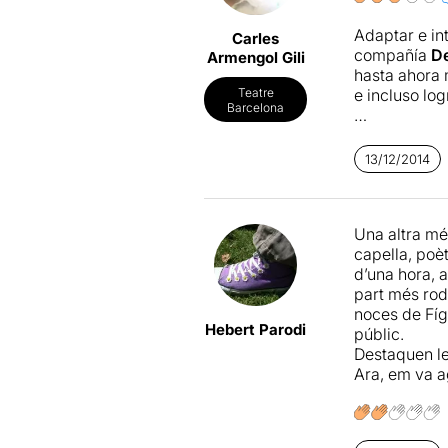
Adaptar e in
Carles
compañía
De
Armengol Gili
hasta ahora
e incluso lo
Teatre
Barcelona
Ahora, la ap
óperas de Mo
13/12/2014
compuso sob
Don Giovann
fan tutte
y
L
Una altra més
de tan delga
capella, poè
momentos ing
d’una hora, a
Figaro
.
part més rod
noces de Fíg
A pesar de e
Hebert Parodi
públic.
reconocer un 
Destaquen le
nada trivial
Ara, em va ag
Gemma Belt