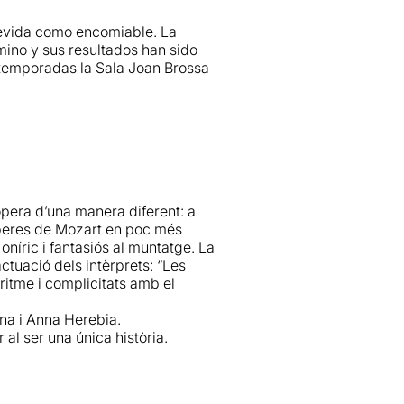
revida como encomiable. La
mino y sus resultados han sido
 temporadas la Sala Joan Brossa
e: reunir nada menos que tres
ezas son las que Mozart
 agrupar como trilogía aunque
cho más sólidos que los de
Cosi
ías bajo un hilo argumental que,
’òpera d’una manera diferent: a
popurrí mozartiano relleno de
òperes de Mozart en poc més
ental entero de
Las bodas de
oníric i fantasiós al muntatge. La
ctuació dels intèrprets: “Les
ritme i complicitats amb el
pla el espectáculo, hay que
r último, resaltar una cuestión
na i Anna Herebia.
a por
Ramon Ivars
y la misma
al ser una única història.