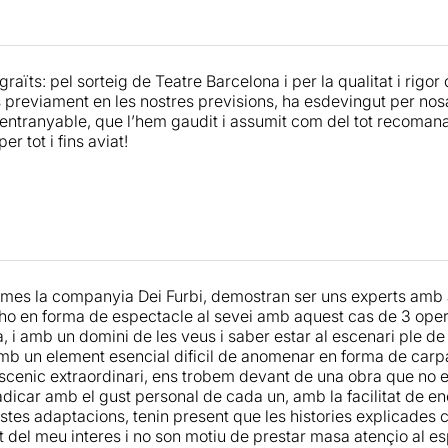
aïts: pel sorteig de Teatre Barcelona i per la qualitat i rigor 
 previament en les nostres previsions, ha esdevingut per nos
i entranyable, que l’hem gaudit i assumit com del tot recoman
er tot i fins aviat!
es la companyia Dei Furbi, demostran ser uns experts amb al
r-ho en forma de espectacle al sevei amb aquest cas de 3 ope
, i amb un domini de les veus i saber estar al escenari ple de
mb un element esencial dificil de anomenar en forma de carpa
c escenic extraordinari, ens trobem devant de una obra que no et
radicar amb el gust personal de cada un, amb la facilitat de 
tes adaptacions, tenin present que les histories explicades 
 del meu interes i no son motiu de prestar masa atençio al espe