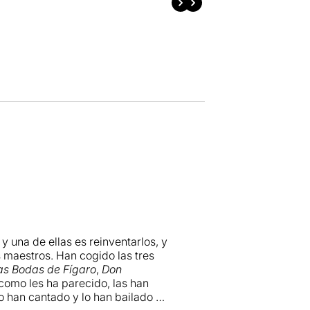
y una de ellas es reinventarlos, y
s maestros. Han cogido las tres
as Bodas de Fígaro
,
Don
 como les ha parecido, las han
lo han cantado y lo han bailado y