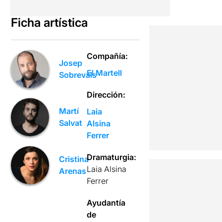
Ficha artística
Compañía:
Josep
El Martell
Sobrevals
Dirección:
Martí
Laia
Salvat
Alsina
Ferrer
Dramaturgia:
Cristina
Laia Alsina
Arenas
Ferrer
Ayudantía
de