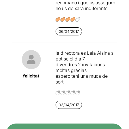
recomano i que us asseguro
l'hora que dura l'espectacle.
no us deixarà indiferents.
Cal reivindicar la tradició i la
poètica brossiana amb
valentia, i celebrem que
El
Martell
i l'
Atrium
s'hi hagin
06/04/2017
atrevit.
la directora es Laia Alsina si
pot se el dia 7
divendres 2 invitacions
moltas gracias
felicitat
espero teni una muca de
sort
03/04/2017