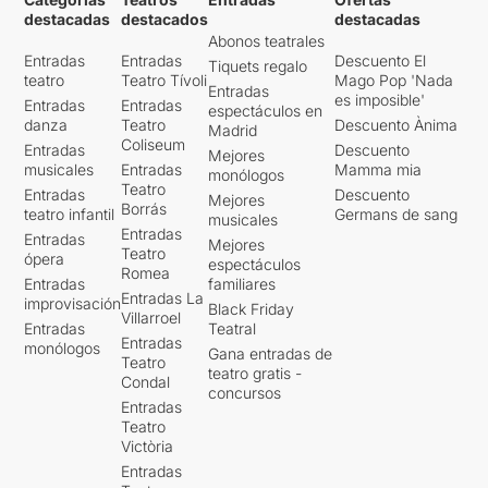
destacadas
destacados
destacadas
Abonos teatrales
Entradas
Entradas
Descuento El
Tiquets regalo
teatro
Teatro Tívoli
Mago Pop 'Nada
Entradas
es imposible'
Entradas
Entradas
espectáculos en
danza
Teatro
Descuento Ànima
Madrid
Coliseum
Entradas
Descuento
Mejores
musicales
Entradas
Mamma mia
monólogos
Teatro
Entradas
Descuento
Mejores
Borrás
teatro infantil
Germans de sang
musicales
Entradas
Entradas
Mejores
Teatro
ópera
espectáculos
Romea
Entradas
familiares
Entradas La
improvisación
Black Friday
Villarroel
Entradas
Teatral
Entradas
monólogos
Gana entradas de
Teatro
teatro gratis -
Condal
concursos
Entradas
Teatro
Victòria
Entradas