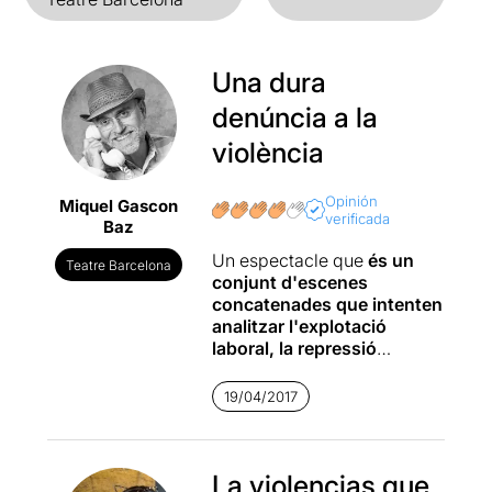
Una dura
denúncia a la
violència
Opinión
Miquel Gascon
verificada
Baz
Un espectacle que
és un
Teatre Barcelona
conjunt d'escenes
concatenades que intenten
analitzar l'explotació
laboral, la repressió
política, el masclisme de la
societat
i en general temes
19/04/2017
relacionats amb la injustícia
i
la violència en qualsevol
forma de manifestació.
La violencias que