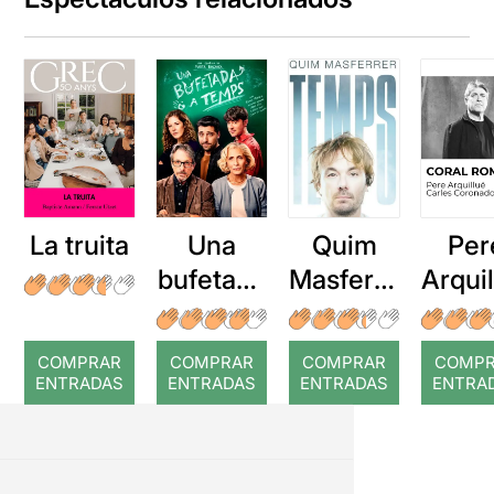
La truita
Una
Quim
Per
bufetada
Masferre
Arqui
a temps
r: Temps
: Cor
romp
COMPRAR
COMPRAR
COMPRAR
COMP
ENTRADAS
ENTRADAS
ENTRADAS
ENTRA