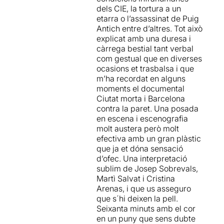
importante de la expresión
dels CIE, la tortura a un
coherent amb un missatge
corporal. En este sentido, es
etarra o l’assassinat de Puig
expressat de manera poc
bueno mencionar el
Antich entre d’altres. Tot això
subtil. La violència que
magnetismo del actor
Martí
explicat amb una duresa i
exerceix la societat
Salvat
cuya formación en
càrrega bestial tant verbal
capitalista, masclista... ha de
teatro físico junto con una
com gestual que en diverses
ser matèria primera per al
buena técnica vocal y su
ocasions et trasbalsa i que
teatre, és clar, però Laia
experiencia en espectáculos
m’ha recordat en alguns
Alsina llença la denúncia
de calle lo hacen destacar
moments el documental
des del convencionalisme
especialmente. Así, a pesar
Ciutat morta i Barcelona
que defuig des del punt de
de que se puede echar de
contra la paret. Una posada
vista estructural, i perd
menos más emotividad en
en escena i escenografia
força. Les referències al
algún momento,
Ah! (Judit)
molt austera però molt
McDonalds i a Zara són
funciona en su vertiente
efectiva amb un gran plàstic
massa evidents, i no fan el
ética, estética y política,
que ja et dóna sensació
mal que caldria.
llevando a escena la voz de
d’ofec. Una interpretació
los oprimidos, cosa que
sublim de Josep Sobrevals,
Bona feina de
Josep
nunca dejará de ser valiosa
Martì Salvat i Cristina
Sobrevals
,
Marti Salvat
i
y necesaria por sí misma.
Arenas, i que us asseguro
Cristina Arenas
, que
que s´hi deixen la pell.
expressen amb tot allò que
Seixanta minuts amb el cor
poden i amb tot allò que
en un puny que sens dubte
tenen, o donen tot durant