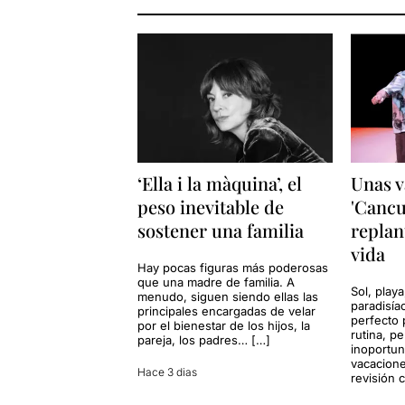
‘Ella i la màquina’, el
Unas v
peso inevitable de
'Cancu
sostener una familia
replan
vida
Hay pocas figuras más poderosas
que una madre de familia. A
Sol, playa
menudo, siguen siendo ellas las
paradisía
principales encargadas de velar
perfecto 
por el bienestar de los hijos, la
rutina, p
pareja, los padres… […]
inoportun
vacacione
Hace 3 dias
revisión 