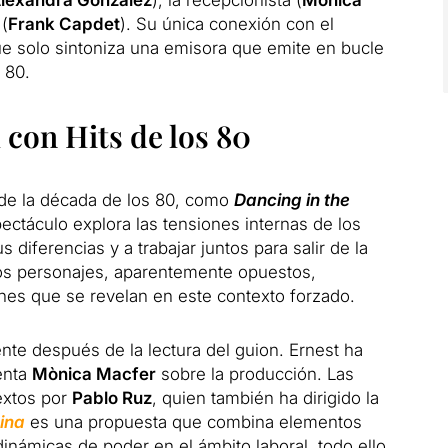
 (
Frank Capdet
). Su única conexión con el
 que solo sintoniza una emisora que emite en bucle
 80.
con Hits de los 80
de la década de los 80, como
Dancing in the
pectáculo explora las tensiones internas de los
 diferencias y a trabajar juntos para salir de la
tos personajes, aparentemente opuestos,
nes que se revelan en este contexto forzado.
te después de la lectura del guion. Ernest ha
enta
Mònica Macfer
sobre la producción. Las
extos por
Pablo Ruz
, quien también ha dirigido la
ina
es una propuesta que combina elementos
inámicas de poder en el ámbito laboral, todo ello