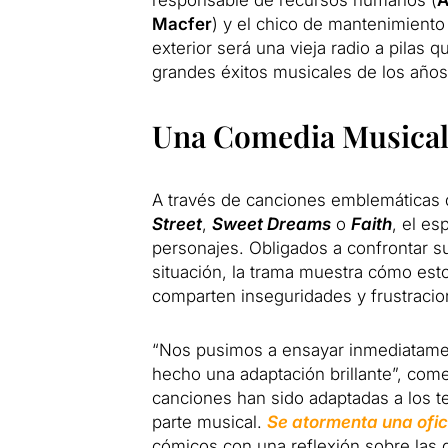
Macfer
) y el chico de mantenimiento
exterior será una vieja radio a pilas
grandes éxitos musicales de los años
Una Comedia Musical 
A través de canciones emblemáticas 
Street
,
Sweet Dreams
o
Faith
, el es
personajes. Obligados a confrontar sus
situación, la trama muestra cómo es
comparten inseguridades y frustracio
“Nos pusimos a ensayar inmediatamen
hecho una adaptación brillante”, com
canciones han sido adaptadas a los t
parte musical.
Se atormenta una ofic
cómicos con una reflexión sobre las d