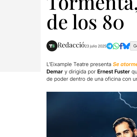
Tormenta, 
de los 80
Redacció
G
23 julio 2025
L’Eixample Teatre presenta
Se atorme
Demar
y dirigida por
Ernest Fuster
qu
de poder dentro de una oficina con u