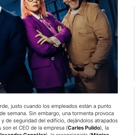
tarde, justo cuando los empleados están a punto
fin de semana. Sin embargo, una tormenta provoca
s y de seguridad del edificio, dejándolos atrapados
as son el CEO de la empresa (
Carles Pulido
), la
lexandra González
), la recepcionista (
Mònica